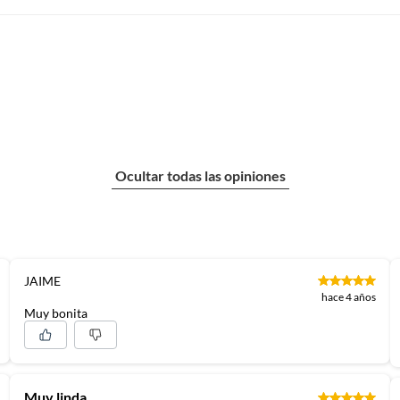
ación
nos
Ocultar todas las opiniones
a
JAIME
hace 4 años
Muy bonita
Muy linda