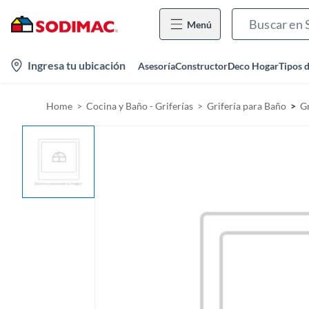
Menú
l
Ingresa tu ubicación
Asesoría
Constructor
Deco Hogar
Tipos 
o
c
Home
Cocina y Baño - Griferías
Grifería para Baño
G
a
t
i
o
n
-
i
c
o
n