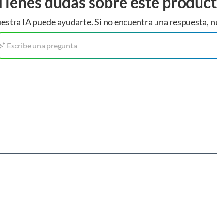
Tienes dudas sobre este produc
estra IA puede ayudarte. Si no encuentra una respuesta, n
e
ucto
. Debe estar en perfecto estado, con todas sus
Escribe una pregunta
aliente
arga electrónica, por ejemplo, cupones de experiencia o
 2 flexibles Technoflex resistente a agentes corrosivos
usados, reparados, abiertos, de segunda selección,
s en esa condición a un precio reducido.
ando
itaminas, entre otros análogos.