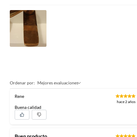
Cuenta con ahorro de agua
Sí
Características
Termin
Uso del grifo
Lavama
Tipo de fijación
Rápida
Colección
Marsell
Ordenar por:
Mejores evaluaciones
Rene
hace 2 años
Buena calidad
Buen producto