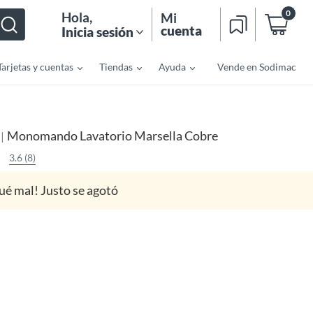
0
Hola
,
Mi
cuenta
Inicia sesión
Tarjetas y cuentas
Tiendas
Ayuda
Vende en Sodimac
Monomando Lavatorio Marsella Cobre
|
O
3.6 (8)
ué mal! Justo se agotó