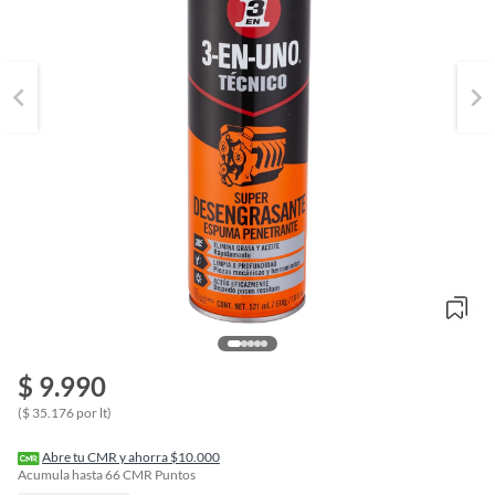
$ 9.990
o
f
($ 35.176 por lt)
n
I
r
Abre tu CMR y ahorra $10.000
e
Acumula hasta
66
CMR Puntos
l