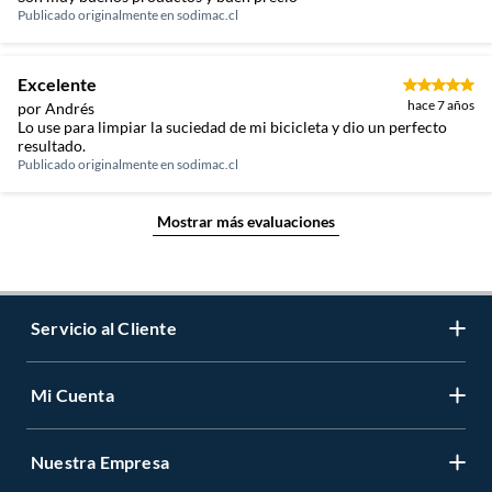
Publicado originalmente en
sodimac.cl
Excelente
hace 7 años
por Andrés
Lo use para limpiar la suciedad de mi bicicleta y dio un perfecto
resultado.
Publicado originalmente en
sodimac.cl
Mostrar más evaluaciones
Servicio al Cliente
Mi Cuenta
Contáctanos
Medios de Pago
Nuestra Empresa
Registrate
Cambios y Devoluciones