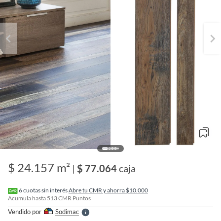
o
f
n
$ 24.157 m²
I
|
$ 77.064
caja
r
e
l
6
cuotas sin interés
Abre tu CMR y ahorra $10.000
l
Acumula hasta
513
CMR Puntos
e
Vendido por
Sodimac
S