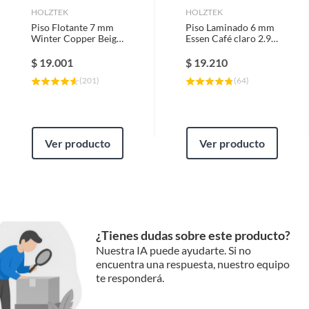
HOLZTEK
HOLZTEK
Piso Flotante 7 mm
Piso Laminado 6 mm
Textura de superficie
Lisa
Winter Copper Beige
Essen Café claro 2.96
2.39 m2
m2
$
19.001
$
19.210
Clasificación
Premium
(
201
)
(
64
)
Ver producto
Ver producto
¿Tienes dudas sobre este producto?
Nuestra IA puede ayudarte. Si no
encuentra una respuesta, nuestro equipo
te responderá.