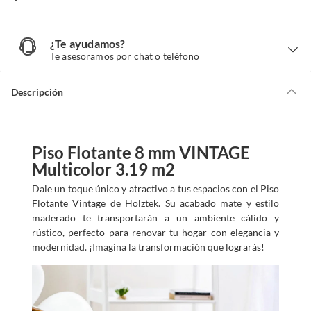
¿Te ayudamos?
¿
T
Te asesoramos por chat o teléfono
e
a
y
u
d
Descripción
a
m
o
s
?
Piso Flotante 8 mm VINTAGE
Multicolor 3.19 m2
Dale un toque único y atractivo a tus espacios con el Piso
Flotante Vintage de Holztek. Su acabado mate y estilo
maderado te transportarán a un ambiente cálido y
rústico, perfecto para renovar tu hogar con elegancia y
modernidad. ¡Imagina la transformación que lograrás!