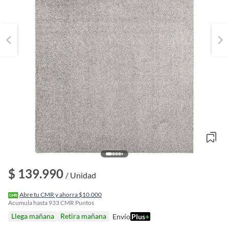
$ 139.990
/ Unidad
o
f
Abre tu CMR y ahorra $10.000
n
Acumula hasta
933
CMR Puntos
I
Llega mañana
Retira mañana
Envío
Plus
+
r
e