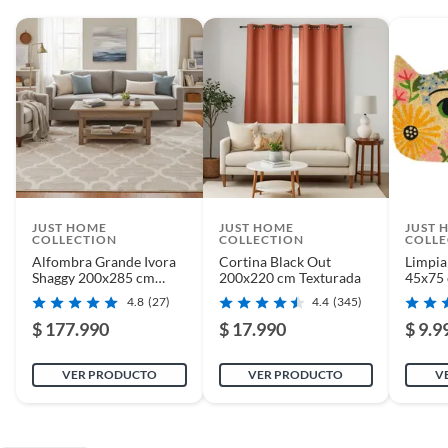
JUST HOME
JUST HOME
JUST 
COLLECTION
COLLECTION
COLLE
Alfombra Grande Ivora
Cortina Black Out
Limpia
Shaggy 200x285 cm
200x220 cm Texturada
45x75 
Beige
4.8
(27)
4.4
(345)
$ 177.990
$ 17.990
$ 9.9
VER PRODUCTO
VER PRODUCTO
V