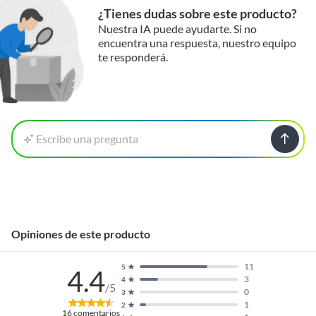
¿Tienes dudas sobre este producto?
Nuestra IA puede ayudarte. Si no
encuentra una respuesta, nuestro equipo
te responderá.
Escribe una pregunta
Opiniones de este producto
11
5
4.4
3
4
/5
0
3
1
2
16
comentarios