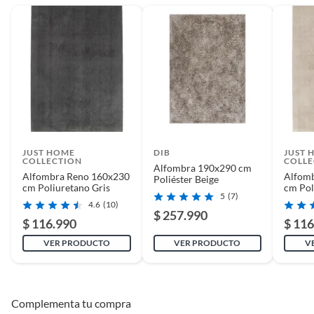
JUST HOME
DIB
JUST 
COLLECTION
COLLE
Alfombra 190x290 cm
Alfombra Reno 160x230
Alfom
Poliéster Beige
cm Poliuretano Gris
cm Pol
5
(7)
4.6
(10)
$ 257.990
$ 116.990
$ 116
VER PRODUCTO
VER PRODUCTO
V
Complementa tu compra