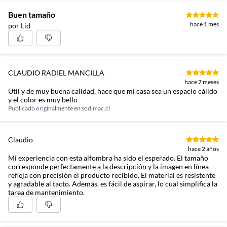
Buen tamaño
hace 1 mes
por Lid
CLAUDIO RADIEL MANCILLA
hace 7 meses
Util y de muy buena calidad, hace que mi casa sea un espacio cálido
y el color es muy bello
Publicado originalmente en
sodimac.cl
Claudio
hace 2 años
Mi experiencia con esta alfombra ha sido el esperado. El tamaño
corresponde perfectamente a la descripción y la imagen en línea
refleja con precisión el producto recibido. El material es resistente
y agradable al tacto. Además, es fácil de aspirar, lo cual simplifica la
tarea de mantenimiento.