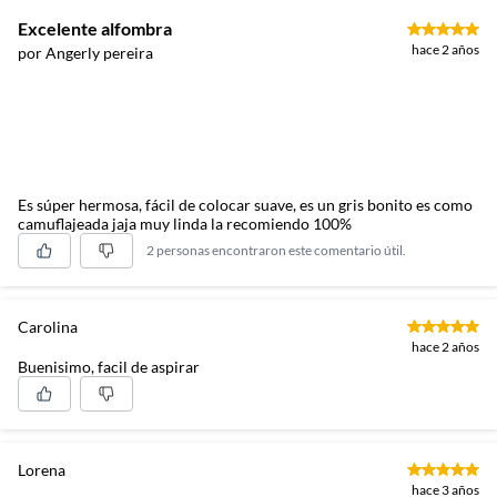
Excelente alfombra
hace 2 años
por Angerly pereira
Es súper hermosa, fácil de colocar suave, es un gris bonito es como
camuflajeada jaja muy linda la recomiendo 100%
2 personas encontraron este comentario útil.
Carolina
hace 2 años
Buenisimo, facil de aspirar
Lorena
hace 3 años