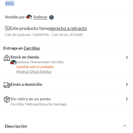
ECO
l
l
e
Vendido por
Sodimac
S
Este producto tiene
derecho a retracto
Cód. del producto: 110204796
Cód. tienda: 8714169
Entrega en
Cerrillos
Stock en tienda
Sodimac Homecenter Cerrillos
Quedan solo 6 unidades
Mostrar Otras Tiendas
Envío a domicilio
Sin retiro en un punto
Cerrillos, Metropolitana De Santiago
Descripción