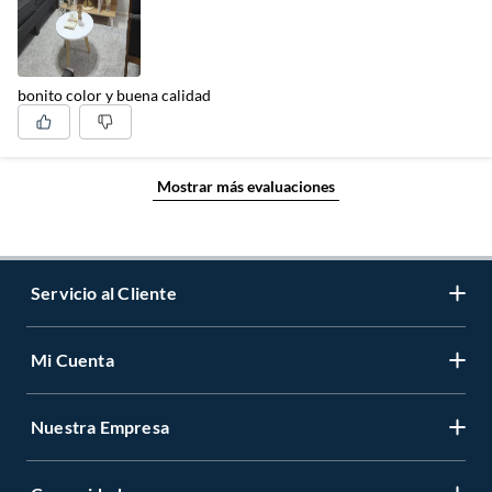
bonito color y buena calidad
Mostrar más evaluaciones
Servicio al Cliente
Mi Cuenta
Contáctanos
Medios de Pago
Nuestra Empresa
Registrate
Cambios y Devoluciones
Cambiar Contraseña
Tiendas y horarios