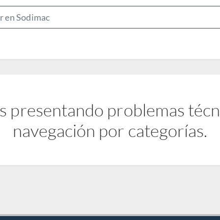
S
e
a
r
c
h
B
s presentando problemas técnic
a
r
navegación por categorías.