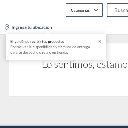
Categorías
l
Ingresa tu ubicación
o
c
✕
Elige dónde recibir tus productos
a
Podrás ver la disponibilidad y tiempos de entrega
para tu despacho o retiro en tienda.
t
Lo sentimos, estamo
i
o
n
-
i
c
o
n