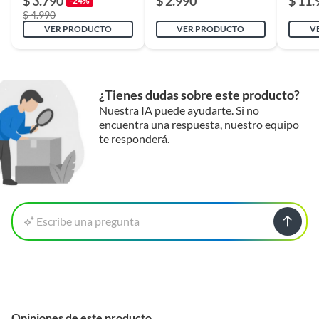
$ 3.790
$ 2.990
$ 11.
-24%
$ 4.990
VER PRODUCTO
VER PRODUCTO
V
¿Tienes dudas sobre este producto?
Nuestra IA puede ayudarte. Si no
encuentra una respuesta, nuestro equipo
te responderá.
Escribe una pregunta
Opiniones de este producto