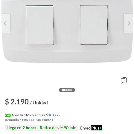
o
$ 2.190
f
/ Unidad
n
I
r
Abre tu CMR y ahorra $10.000
e
Acumula hasta
14
CMR Puntos
l
Llega en
2 horas
Retira desde 90 min
Envío
Plus
+
l