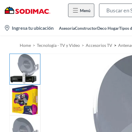
Menú
l
Ingresa tu ubicación
Asesoría
Constructor
Deco Hogar
Tipos 
o
c
Home
Tecnología - TV y Video
Accesorios TV
Antena
a
t
i
o
n
-
i
c
o
n