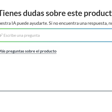
Tienes dudas sobre este produc
estra IA puede ayudarte. Si no encuentra una respuesta, n
Escribe una pregunta
ás preguntas sobre el producto
acks y soportes de tv para una instalación segura y
s, y accesorios tv y video, como un control remoto
 entretenimiento.