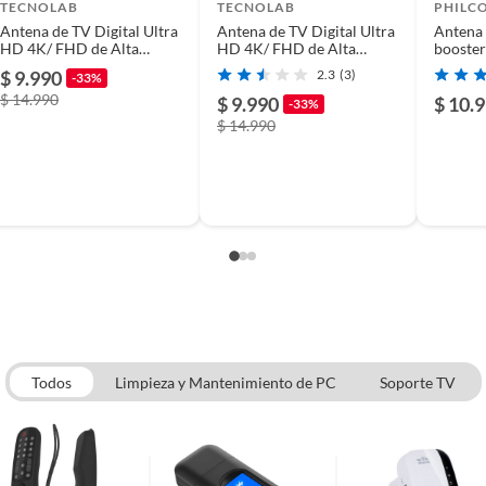
usados, reparados, abiertos, de segunda selección,
TECNOLAB
TECNOLAB
PHILC
s en esa condición a un precio reducido.
Antena de TV Digital Ultra
Antena de TV Digital Ultra
Antena 
HD 4K/ FHD de Alta
HD 4K/ FHD de Alta
booster
itaminas, entre otros análogos.
Ganancia TL628
Ganancia TL628
$ 9.990
2.3
(3)
-33%
$ 14.990
$ 9.990
$ 10.
-33%
$ 14.990
Todos
Limpieza y Mantenimiento de PC
Soporte TV