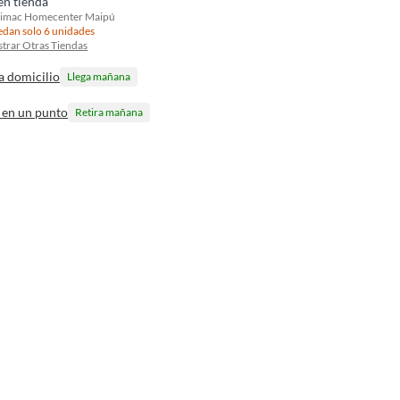
en tienda
imac Homecenter Maipú
dan solo 6 unidades
trar Otras Tiendas
a domicilio
Llega mañana
 en un punto
Retira mañana