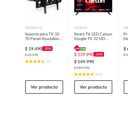
Este kit te ofrece una resolución HD para una experiencia 
configuración y te permite comenzar a disfrutar de la televi
recargas desde $5.000, puedes elegir el plan que mejor se ad
GENERICO
CAIXUN
UR
Soporte para TV 32-
Smart TV LED Caixun
Pr
70 Pared Ajustable
Google TV 32 HD
De
Doble Brazo Retractil
C32V1HG
Ma
Resistente
M
$
19.490
$
-35%
$
139.990
-26%
$
29.990
$
9
$
149.990
(
12
)
$
189.990
(
364
)
Ver producto
Ver producto