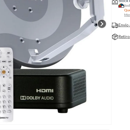
Stock 
Sod
Que
Mos
Envío 
Retiro