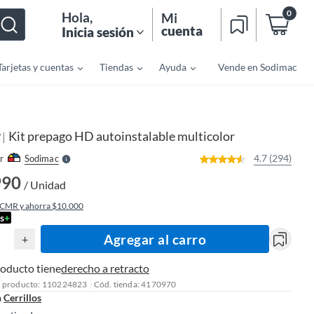
0
Hola
,
Mi
cuenta
Inicia sesión
Tarjetas y cuentas
Tiendas
Ayuda
Vende en Sodimac
o
f
n
I
r
e
Kit prepago HD autoinstalable multicolor
|
l
V
l
e
4.7 (294)
r
Sodimac
S
990
/ Unidad
 CMR y ahorra $10.000
s
+
Agregar al carro
+
roducto tiene
derecho a retracto
l producto: 110224823
Cód. tienda: 4170970
n
Cerrillos