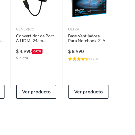
GENERICO
ULTRA
Convertidor de Port
Base Ventiladora
s
A HDMI 24cm
Para Notebook 9" A
Monitores
17" 2 Puertos Usb
Proyectores TV
$
4.990
$
8.990
-50%
$
9.990
(
120
)
Ver producto
Ver producto