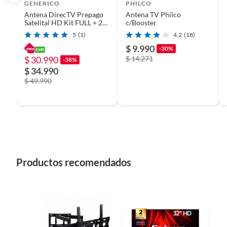
Productos que han sido informados como imperfectos, 
GENERICO
PHILCO
remanufacturados o con alguna deficiencia, que sean comprado
Antena DirecTV Prepago
Antena TV Philco
Satelital HD Kit FULL + 2
c/Booster
Alimentos, bebidas, medicamentos, suplementos alimenticios, v
Directv GO
5
(1)
4.2
(18)
Pinturas de un color a solicitud.
$ 9.990
-30%
Plantas.
$ 30.990
$ 14.271
-38%
De uso personal.
$ 34.990
$ 49.990
Productos recomendados
Características