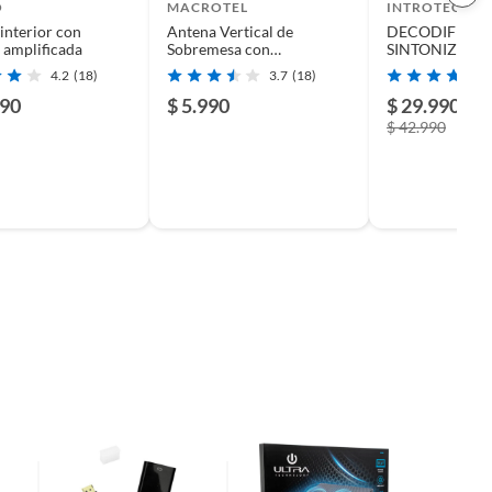
O
MACROTEL
INTROTECH
interior con
Antena Vertical de
DECODIFICA
 amplificada
Sobremesa con
SINTONIZADO
Amplificador
+ ANTENA HD
4.2
(18)
3.7
(18)
990
$ 5.990
$ 29.990
-3
$ 42.990