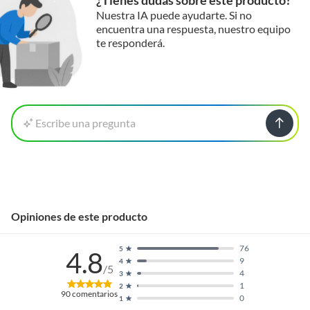
¿Tienes dudas sobre este producto?
Nuestra IA puede ayudarte. Si no
encuentra una respuesta, nuestro equipo
te responderá.
Escribe una pregunta
Opiniones de este producto
76
5
4.8
9
4
/5
4
3
1
2
90
comentarios
0
1