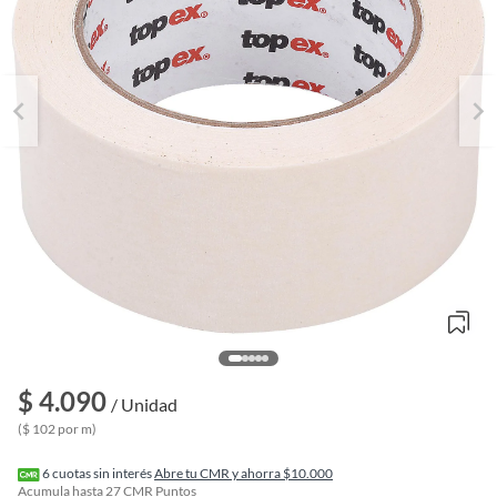
$ 4.090
o
/ Unidad
f
($ 102 por m)
n
I
r
6
cuotas sin interés
Abre tu CMR y ahorra $10.000
e
Acumula hasta
27
CMR Puntos