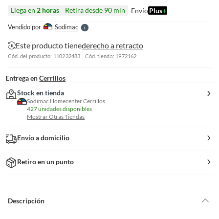
l
Llega en
2 horas
Retira desde 90 min
Envío
Plus
+
l
e
Vendido por
Sodimac
S
Este producto tiene
derecho a retracto
Cód. del producto: 110232483
Cód. tienda: 1972162
Entrega en
Cerrillos
Stock en tienda
Sodimac Homecenter Cerrillos
427 unidades disponibles
Mostrar Otras Tiendas
Envío a domicilio
Retiro en un punto
Descripción