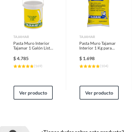
TAJAMAR
TAJAMAR
Pasta Muro Interior
Pasta Muro Tajamar
Tajamar 1 Galón Lista
Interior 1 Kg para
para Pintar o
Grietas y Poros
Empapelar
Blanco
$
4.785
$
1.698
(
169
)
(
104
)
Ver producto
Ver producto