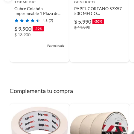
Productos que han sido informados como imperfectos, 
TOPMEDIC
GENERICO
remanufacturados o con alguna deficiencia, que sean comprado
Cubre Colchón
PAPEL COREANO 57X57
Impermeable 1 Plaza de
53C MEDIO
Alimentos, bebidas, medicamentos, suplementos alimenticios, v
PVC con Elásticos
TRANSPARENTE CELESTE
4.3
(7)
$ 5.990
-50%
Pinturas de un color a solicitud.
X20UNI
$ 11.990
$ 9.900
-29%
Plantas.
$ 13.900
De uso personal.
Patrocinado
Complementa tu compra