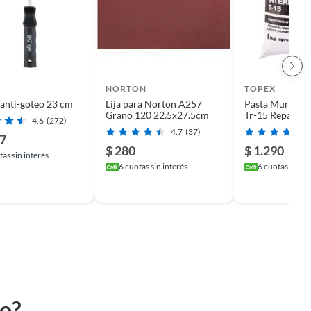
NORTON
TOPEX
 anti-goteo 23 cm
Lija para Norton A257
Pasta Muro Int
Grano 120 22.5x27.5cm
Tr-15 Reparaci
4.6
(272)
Kg Blanco
4.7
(37)
77
$ 280
$ 1.290
as sin interés
6
cuotas sin interés
6
cuotas sin in
to?