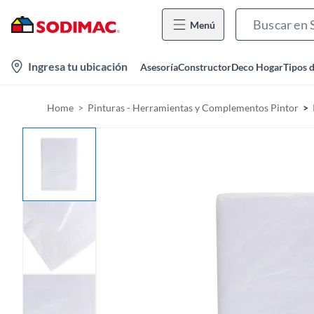
Menú
l
Ingresa tu ubicación
Asesoría
Constructor
Deco Hogar
Tipos 
o
c
Home
Pinturas - Herramientas y Complementos Pintor
a
t
i
o
n
-
i
c
o
n