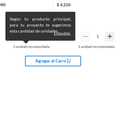
ura
Filamentos Sintéticos Y Crin
090
$
4.250
Según tu producto principal,
para tu proyecto te sugerimos
esta cantidad de unidades.
Entendido
1
unidad recomendada
1
unidad recomendada
Agregar al Carro