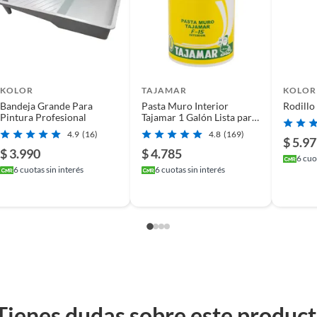
olietileno de 4x2,5 mts. ideal para proteger pisos y
e trabajo, asegurando una protección completa durante
 labor de pintura.
cabado profesional
KOLOR
TAJAMAR
KOLOR
 con cintas de enmascarar, que te ayudarán a delimitar
Bandeja Grande Para
Pasta Muro Interior
Rodillo
unas brochas te permitirán aplicar la pintura de forma
Pintura Profesional
Tajamar 1 Galón Lista para
Pintar o Empapelar
4.9
(16)
4.8
(169)
$ 5.9
$ 3.990
$ 4.785
6
cuot
6
cuotas sin interés
6
cuotas sin interés
Tienes dudas sobre este produc