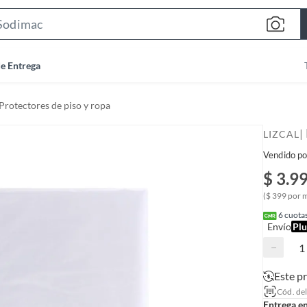
S
e
a
de Entrega
r
c
Protectores de piso y ropa
h
B
|
LIZCAL
a
Vendido po
r
$ 3.9
($ 399 por 
6
cuotas
Envío
Plu
−
Este p
Cód. de
Entrega e