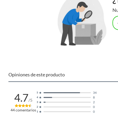
Nu
Opiniones de este producto
34
5
4.7
8
4
/5
2
3
0
2
44
comentarios
0
1