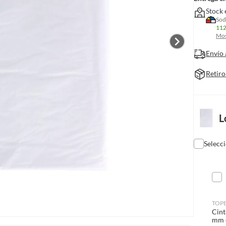
Stock 
Sod
112
Mos
Envío 
Retiro
L
Selecc
TOP
Cint
mm 