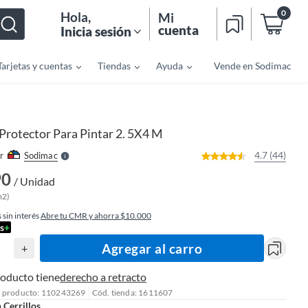
0
Hola
,
Mi
cuenta
Inicia sesión
Tarjetas y cuentas
Tiendas
Ayuda
Vende en Sodimac
o
f
n
I
r
e
Protector Para Pintar 2. 5X4 M
l
l
e
4.7 (44)
r
Sodimac
S
90
/ Unidad
m2)
 sin interés
Abre tu CMR y ahorra $10.000
s
+
Agregar al carro
+
roducto tiene
derecho a retracto
l producto: 110243269
Cód. tienda: 1611607
n
Cerrillos