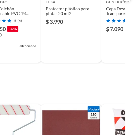
DIC
TESA
GENERICO
Colchón
Protector plástico para
Capa Desechab
eable PVC 1½
pintar 20 mt2
Transparentes 
on Elásticos
50 unidades
5
(4)
$ 3.990
250
$ 7.090
-37%
0
Patrocinado