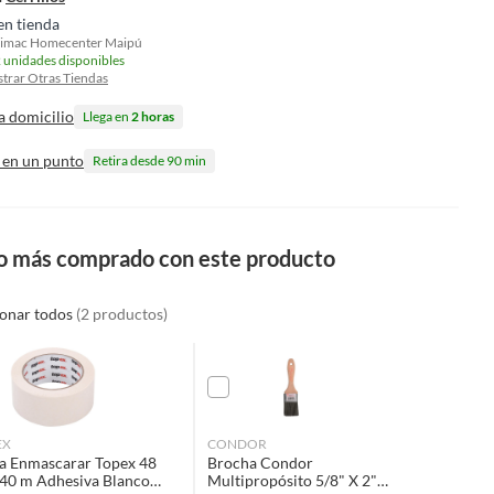
en tienda
imac Homecenter Maipú
 unidades disponibles
trar Otras Tiendas
a domicilio
Llega en
2 horas
 en un punto
Retira desde 90 min
o más comprado con este producto
ionar todos
(2 productos)
EX
CONDOR
a Enmascarar Topex 48
Brocha Condor
40 m Adhesiva Blanco
Multipropósito 5/8" X 2"