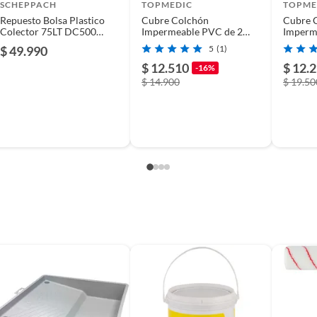
usados, reparados, abiertos, de segunda selección,
SCHEPPACH
TOPMEDIC
TOPME
s en esa condición a un precio reducido.
Repuesto Bolsa Plastico
Cubre Colchón
Cubre 
Colector 75LT DC500
Impermeable PVC de 2
Imperm
itaminas, entre otros análogos.
x5un - Scheppach
Plazas con Elasticos
Plaza C
$ 49.990
5
(1)
$ 12.510
$ 12.
-16%
$ 14.900
$ 19.50