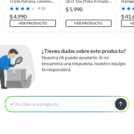
Triple Italiana, Genesis,
2p+t 16a Plata Armado -
Halóg
10/16A, Blanco
Lexo
1x2,5
4
(1)
$ 5.990
metro(
$ 4.990
$ 41.
VER PRODUCTO
VER PRODUCTO
V
¿Tienes dudas sobre este producto?
Nuestra IA puede ayudarte. Si no
encuentra una respuesta, nuestro equipo
te responderá.
Escribe una pregunta