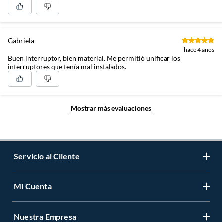
Gabriela
hace 4 años
Buen interruptor, bien material. Me permitió unificar los
interruptores que tenía mal instalados.
Mostrar más evaluaciones
Servicio al Cliente
Mi Cuenta
Contáctanos
Medios de Pago
Nuestra Empresa
Registrate