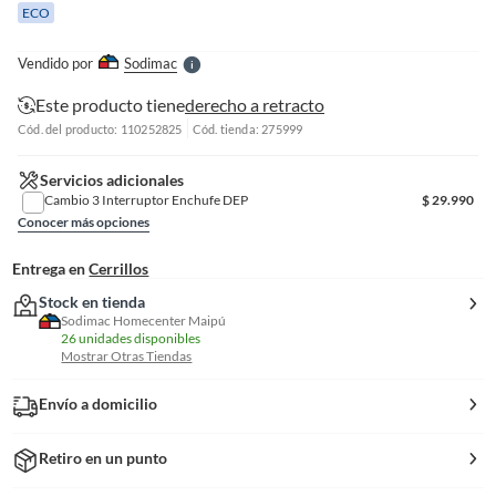
ECO
l
l
e
Vendido por
Sodimac
S
Este producto tiene
derecho a retracto
Cód. del producto: 110252825
Cód. tienda: 275999
Servicios adicionales
Cambio 3 Interruptor Enchufe DEP
$
29.990
Conocer más opciones
Entrega en
Cerrillos
Stock en tienda
Sodimac Homecenter Maipú
26 unidades disponibles
Mostrar Otras Tiendas
Envío a domicilio
Retiro en un punto