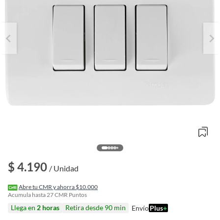
$ 4.190
/ Unidad
o
f
Abre tu CMR y ahorra $10.000
n
Acumula hasta
27
CMR Puntos
I
Llega en
2 horas
Retira desde 90 min
Envío
Plus
+
r
e