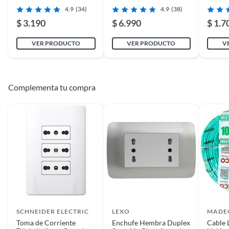
4.9
(34)
4.9
(38)
$ 3.190
$ 6.990
$ 1.7
VER PRODUCTO
VER PRODUCTO
V
Complementa tu compra
Complementa tu compra con
productos adicionales
Para una instalación completa, te recomendamos que
también adquieras cajas de distribución, para una
instalación ordenada y segura de tus cables. También
puedes optar por canaletas y accesorios, para una
instalación estética y práctica de tus cables.
SCHNEIDER ELECTRIC
LEXO
MADE
Toma de Corriente
Enchufe Hembra Duplex
Cable 