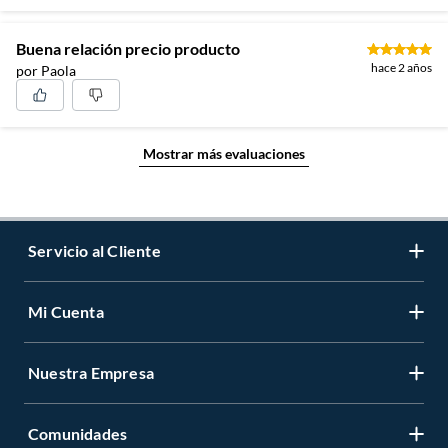
Buena relación precio producto
hace 2 años
por Paola
Mostrar más evaluaciones
Servicio al Cliente
Mi Cuenta
Contáctanos
Medios de Pago
Nuestra Empresa
Registrate
Cambios y Devoluciones
Cambiar Contraseña
Tiendas y horarios
Comunidades
Sobre Nosotros