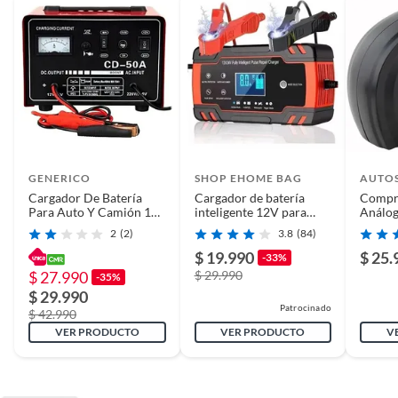
GENERICO
SHOP EHOME BAG
AUTO
Cargador De Batería
Cargador de batería
Compre
Para Auto Y Camión 12v
inteligente 12V para
Análog
24v 50 A
Auto Moto
80 Psi
2
(2)
3.8
(84)
Bicicle
$ 19.990
$ 25.
-33%
$ 27.990
$ 29.990
-35%
$ 29.990
Patrocinado
$ 42.990
VER PRODUCTO
VER PRODUCTO
V