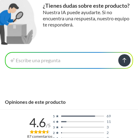
¿Tienes dudas sobre este producto?
Nuestra IA puede ayudarte. Si no
encuentra una respuesta, nuestro equipo
te responderá.
Escribe una pregunta
Opiniones de este producto
69
5
4.6
11
4
/5
3
3
2
2
87
comentarios