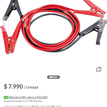
o
$ 7.990
f
/ Unidad
n
I
r
Abre tu CMR y ahorra $10.000
e
Acumula hasta
53
CMR Puntos
l