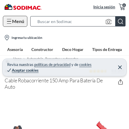
0
Inicia sesión
Menú
S
e
l
a
Ingresa tu ubicación
o
r
Asesoría
Constructor
Deco Hogar
Tipos de Entrega
c
c
a
h
Home
Automotriz - Repuestos y autopartes
t
Revisa nuestras
políticas de privacidad
y
de
cookies
B
Cargadores de batería y partidores
C
Aceptar cookies
4.6 (87)
e
AUTOSTYLE
i
a
r
o
r
r
Cable Robacorriente 150 Amp Para Batería De
a
n
Auto
r
-
i
c
o
n