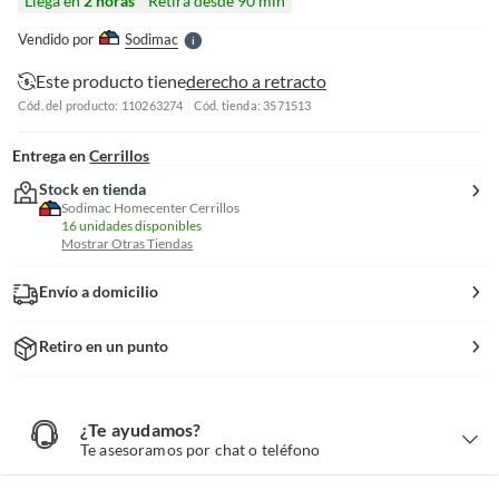
Llega en
2 horas
Retira desde 90 min
l
e
Vendido por
Sodimac
S
Este producto tiene
derecho a retracto
Cód. del producto: 110263274
Cód. tienda: 3571513
Entrega en
Cerrillos
Stock en tienda
Sodimac Homecenter Cerrillos
16 unidades disponibles
Mostrar Otras Tiendas
Envío a domicilio
Retiro en un punto
¿Te ayudamos?
¿
T
Te asesoramos por chat o teléfono
e
a
y
u