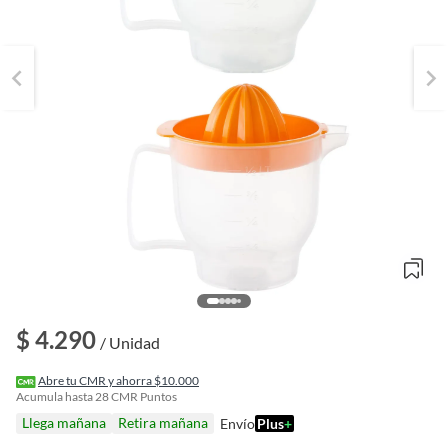
$ 4.290
/ Unidad
o
f
Abre tu CMR y ahorra $10.000
n
Acumula hasta
28
CMR Puntos
I
Llega mañana
Retira mañana
Envío
Plus
+
r
e