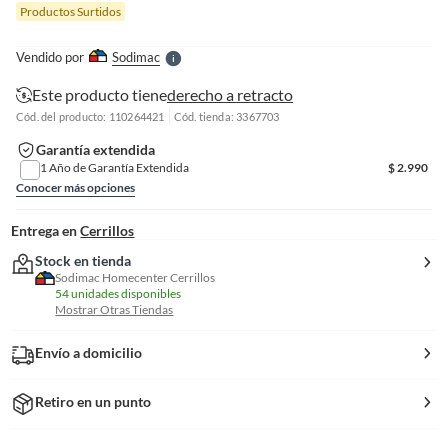
Productos Surtidos
l
l
e
Vendido por
Sodimac
S
Este producto tiene
derecho a retracto
Cód. del producto: 110264421
Cód. tienda: 3367703
Garantía extendida
1 Año de Garantía Extendida
$
2.990
Conocer más opciones
Entrega en
Cerrillos
Stock en tienda
Sodimac Homecenter Cerrillos
54 unidades disponibles
Mostrar Otras Tiendas
Envío a domicilio
Retiro en un punto