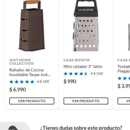
JUST HOME
CASA BONITA
CASA 
COLLECTION
Mini rallador 3" latón
Tosta
Rallador de Cocina
Plegab
4.4
(16)
Inoxidable Taupe Just
Home Collection
$ 990
4.8
(29)
$ 3.9
$ 6.990
VER PRODUCTO
VER PRODUCTO
V
¿Tienes dudas sobre este producto?