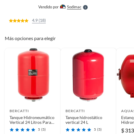
e
Vendido por
Sodimac
S
4.9 (18)
Más opciones para elegir
BERCATTI
BERCATTI
AQUA
Tanque Hidroneumático
Tanque hidrostático
Estanq
Vertical 24 Litros Para
vertical 24 L
Hidro
Agua
Horizo
5
(5)
5
(5)
$ 313
Presur