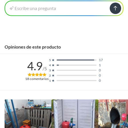
Escribe una pregunta
Opiniones de este producto
17
5
4.9
1
4
/5
0
3
0
2
18
comentarios
0
1