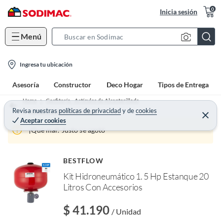
0
Inicia sesión
Menú
S
e
l
a
Ingresa tu ubicación
o
r
Asesoría
Constructor
Deco Hogar
Tipos de Entrega
c
c
a
h
Home
Gasfitería - Artículos de Alcantarillado
t
Revisa nuestras
políticas de privacidad
y
de
cookies
B
Accesorios de Alcantarillado
C
Aceptar cookies
e
i
a
r
¡Qué mal! Justo se agotó
o
r
r
a
n
r
-
BESTFLOW
o
i
f
Kit Hidroneumático 1. 5 Hp Estanque 20
n
c
Litros Con Accesorios
I
o
r
e
n
$ 41.190
l
/ Unidad
l