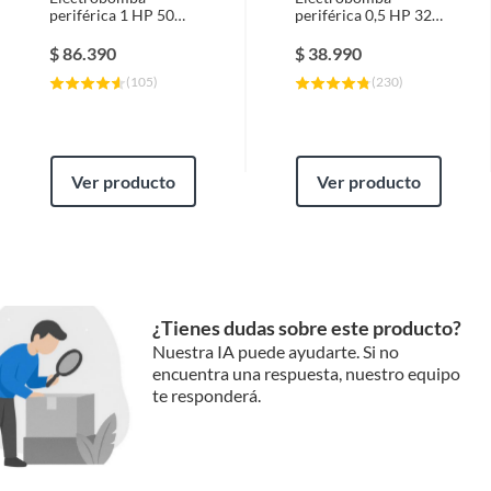
periférica 1 HP 50
periférica 0,5 HP 32
l/min
l/min
$
86.390
$
38.990
(
105
)
(
230
)
Ver producto
Ver producto
¿Tienes dudas sobre este producto?
Nuestra IA puede ayudarte. Si no
encuentra una respuesta, nuestro equipo
te responderá.