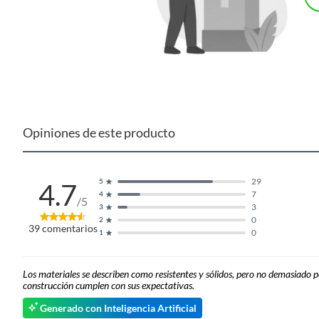
Opiniones de este producto
29
5
4.7
7
4
/5
3
3
0
2
39
comentarios
0
1
Los materiales se describen como resistentes y sólidos, pero no demasiado p
Complementa tu compra con estos
construcción cumplen con sus expectativas.
Para complementar tu compra, te recomendamos que también
Generado con Inteligencia Artificial
el terciado. La madera verde te ayudará a construir la es