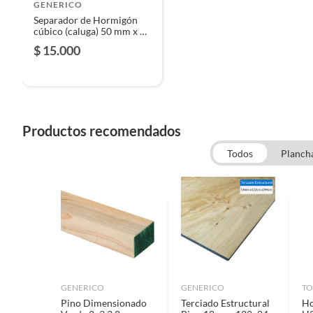
Productos que han sido informados como imperfectos, 
GENERICO
remanufacturados o con alguna deficiencia, que sean comprado
Separador de Hormigón
cúbico (caluga) 50 mm x 50
Alimentos, bebidas, medicamentos, suplementos alimenticios, v
mm
$ 15.000
Pinturas de un color a solicitud.
Plantas.
De uso personal.
Productos recomendados
Todos
Plancha
GENERICO
GENERICO
TO
Pino Dimensionado
Terciado Estructural
Ho