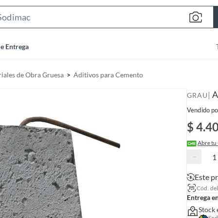
S
e
a
de Entrega
r
c
iales de Obra Gruesa
Aditivos para Cemento
h
B
A
|
GRAU
a
Vendido po
r
$ 4.4
Abre tu
−
Este p
Cód. de
Entrega e
Stock 
Sod