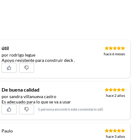
útil
hace 6 meses
por rodrigo legue
Apoyo resistente para construir deck .
De buena calidad
hace 2 años
por sandra villanueva castro
Es adecuado para lo que se va a usar
1 persona encontró este comentario útil.
Paulo
hace 3 años