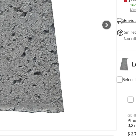
103
Mos
Envío 
Sin re
Cerril
L
Selecc
GEN
Pino
3,2 
$
2.