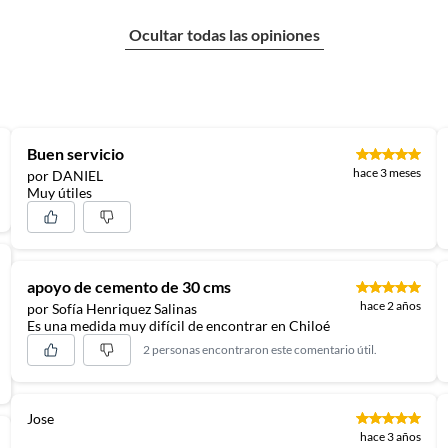
e ayudará a crear superficies lisas y resistentes. ¡No te
Ocultar todas las opiniones
Buen servicio
hace 3 meses
por DANIEL
Muy útiles
apoyo de cemento de 30 cms
hace 2 años
por Sofía Henriquez Salinas
Es una medida muy difícil de encontrar en Chiloé
2 personas encontraron este comentario útil.
Jose
hace 3 años