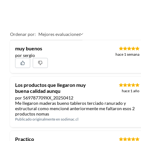
madera te permitirán unir las piezas de madera. El terciado t
olvides de estos productos para completar tu proyecto!
Manuales y documentos
Ordenar por:
Mejores evaluaciones
Manual de Armado
muy buenos
hace 1 semana
por sergio
Los productos que llegaron muy
buena calidad aunqu
hace 1 año
por 569787709XX_20250412
Me llegaron maderas bueno tableros terciado ranurado y
estructural como mencioné anteriormente me faltaron esos 2
productos nomas
Publicado originalmente en
sodimac.cl
Practico