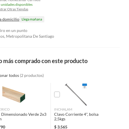
 unidades disponibles
trar Otras Tiendas
a domicilio
Llega mañana
tiro en un punto
los, Metropolitana De Santiago
o más comprado con este producto
ionar todos
(2 productos)
ERICO
INCHALAM
 Dimensionado Verde 2x3
Clavo Corriente 4", bolsa
m
2,5kgs
790
$
3.565