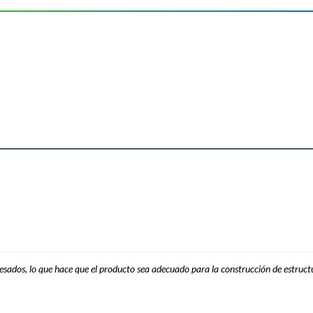
esados, lo que hace que el producto sea adecuado para la construcción de estructur
 productos
 consideres la madera verde, los clavos para madera y
tructura de tu proyecto, mientras que los clavos para