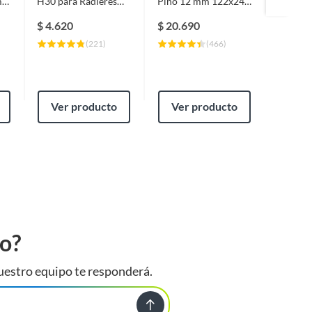
m
H30 para Radieres
Pino 12 mm 122x244
Acanal
Sobrelosas Y Pilares
cm
85.1x30
25 Kg
AZM15
$
4.620
$
20.690
$
8.98
(
221
)
(
466
)
Ver producto
Ver producto
Ver
to?
uestro equipo te responderá.