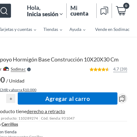
0
Hola
,
Mi
cuenta
Inicia sesión
Tarjetas y cuentas
Tiendas
Ayuda
Vende en Sodimac
o
f
n
I
r
e
poyo Hormigón Base Construcción 10X20X30 Cm
l
l
e
4.7 (39)
r
Sodimac
S
00
/ Unidad
 CMR y ahorra $10.000
Agregar al carro
+
roducto tiene
derecho a retracto
l producto: 110289274
Cód. tienda: 931047
n
Cerrillos
en tienda
imac Homecenter Cerrillos