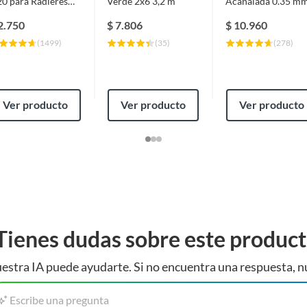
0 para Radieres
Verde 2x6 3,2 m
Acanalada 0.35 m
brelosas Pilares 25
85.1x366 cm Gris
largo de 150 mm y un ancho de 20 cm. Está hecho de
g
AZM150
2.750
$
7.806
$
10.960
ara cualquier tipo de construcción. Su diseño hexagonal
(
1499
)
(
35
)
(
278
)
necesitas para tu proyecto.
Ver producto
Ver producto
Ver producto
Tienes dudas sobre este produc
estra IA puede ayudarte. Si no encuentra una respuesta, n
Escribe una pregunta