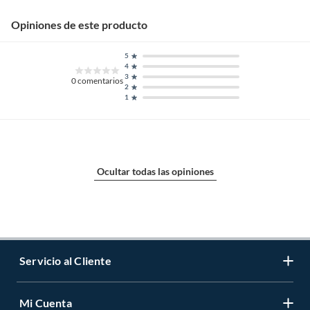
Opiniones de este producto
5
4
3
0
comentarios
2
1
Ocultar todas las opiniones
Servicio al Cliente
Mi Cuenta
Contáctanos