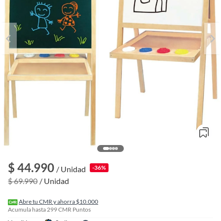
o
f
$ 44.990
-36%
/ Unidad
n
I
$ 69.990
/ Unidad
r
e
l
Abre tu CMR y ahorra $10.000
l
Acumula hasta
299
CMR Puntos
e