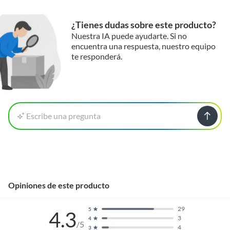
¿Tienes dudas sobre este producto?
Nuestra IA puede ayudarte. Si no
encuentra una respuesta, nuestro equipo
te responderá.
Escribe una pregunta
Opiniones de este producto
29
5
4.3
3
4
/5
4
3