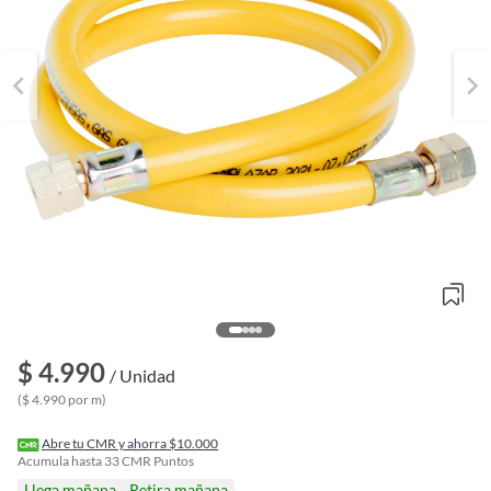
$ 4.990
o
/ Unidad
f
($ 4.990 por m)
n
I
r
Abre tu CMR y ahorra $10.000
e
Acumula hasta
33
CMR Puntos
l
Llega mañana
Retira mañana