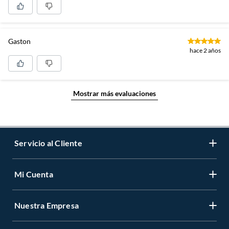
Gaston
hace 2 años
Mostrar más evaluaciones
Servicio al Cliente
Mi Cuenta
Contáctanos
Medios de Pago
Nuestra Empresa
Registrate
Cambios y Devoluciones
Cambiar Contraseña