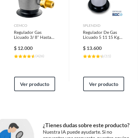
Manual de Armado
CEMCO
SPLENDID
Regulador Gas
Regulador De Gas
Licuado 3/ 8" Hasta
Licuado 5 11 15 Kg
15 Kg Conector He
Acople Rápido G56/
H9
$
12.000
$
13.600
(
426
)
(
11
)
Ver producto
Ver producto
¿Tienes dudas sobre este producto?
Nuestra IA puede ayudarte. Si no
encuentra una respuesta, nuestro equipo