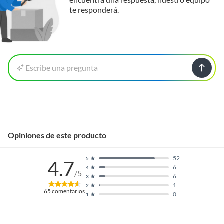
te responderá.
Escribe una pregunta
Opiniones de este producto
52
5
4.7
6
4
/5
6
3
1
2
65
comentarios
0
1