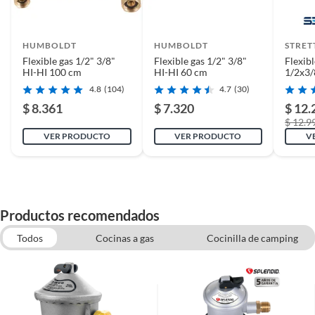
HUMBOLDT
HUMBOLDT
STRET
Flexible gas 1/2" 3/8"
Flexible gas 1/2" 3/8"
Flexib
HI-HI 100 cm
HI-HI 60 cm
1/2x3/
4.8
(104)
4.7
(30)
$ 8.361
$ 7.320
$ 12.
$ 12.9
VER PRODUCTO
VER PRODUCTO
V
Complementa tu Compra
Para una instalación completa y segura, considera
complementar tu compra con teflones y sellos para
Productos recomendados
asegurar las conexiones y evitar fugas. Si necesitas
realizar conexiones de cobre o bronce, los fittings de
Todos
Cocinas a gas
Cocinilla de camping
cobre y bronce son una excelente opción. Recuerda que
Llaves y Valvulas de Agua y Gas
Fitting
la seguridad en las instalaciones de gas es primordial.
Teflones y sellos
Regulador de gas
Flexible de agua
Canerias
Manuales y documentos