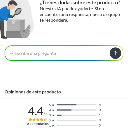
¿Tienes dudas sobre este producto?
Nuestra IA puede ayudarte. Si no
encuentra una respuesta, nuestro equipo
te responderá.
Escribe una pregunta
Opiniones de este producto
4
5
4.4
3
4
/5
1
3
0
2
8
comentarios
0
1