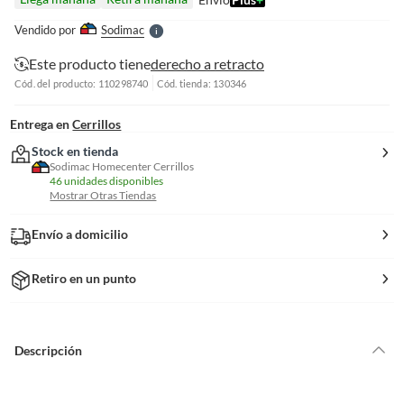
l
e
Vendido por
Sodimac
S
Este producto tiene
derecho a retracto
Cód. del producto: 110298740
Cód. tienda: 130346
Entrega en
Cerrillos
Stock en tienda
Sodimac Homecenter Cerrillos
46 unidades disponibles
Mostrar Otras Tiendas
Envío a domicilio
Retiro en un punto
Descripción