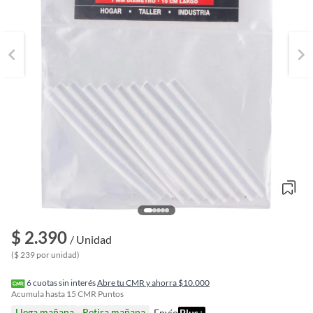
$ 2.390
o
/ Unidad
f
($ 239 por unidad)
n
I
r
6
cuotas sin interés
Abre tu CMR y ahorra $10.000
e
Acumula hasta
15
CMR Puntos
l
Llega mañana
Retira mañana
Envío
Plus
+