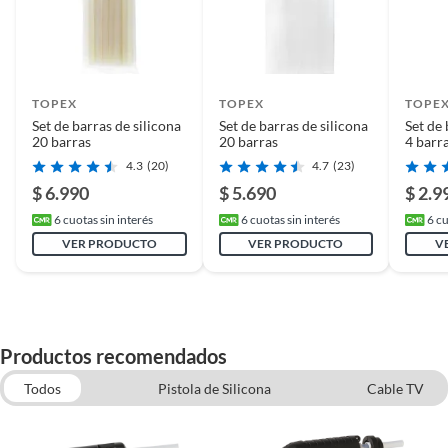
TOPEX
TOPEX
TOPE
Set de barras de silicona
Set de barras de silicona
Set de 
20 barras
20 barras
4 barr
4.3
(20)
4.7
(23)
$ 6.990
$ 5.690
$ 2.9
6
cuotas sin interés
6
cuotas sin interés
6
cu
VER PRODUCTO
VER PRODUCTO
V
Productos recomendados
Todos
Pistola de Silicona
Cable TV
Adhesivo de Montaje
Pegamentos de escritorio
Accesorios de soldadoras