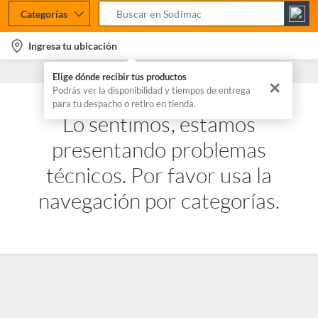
Categorías
S
e
l
Ingresa tu ubicación
a
o
r
Elige dónde recibir tus productos
c
✕
c
Podrás ver la disponibilidad y tiempos de entrega
a
para tu despacho o retiro en tienda.
h
t
Lo sentimos, estamos
B
i
a
presentando problemas
o
r
n
técnicos. Por favor usa la
-
navegación por categorías.
i
c
o
n