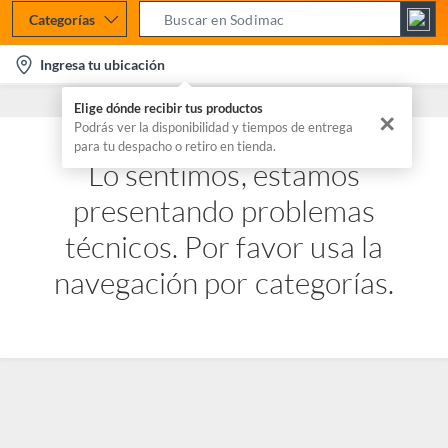
Categorías
S
e
l
Ingresa tu ubicación
a
o
r
Elige dónde recibir tus productos
c
✕
c
Podrás ver la disponibilidad y tiempos de entrega
a
para tu despacho o retiro en tienda.
h
t
Lo sentimos, estamos
B
i
a
presentando problemas
o
r
n
técnicos. Por favor usa la
-
navegación por categorías.
i
c
o
n