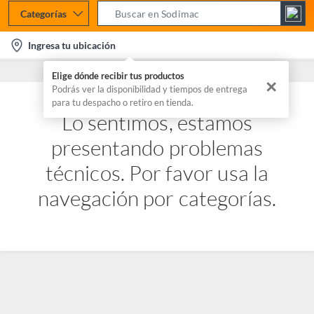
Categorías
S
e
l
Ingresa tu ubicación
a
o
r
Elige dónde recibir tus productos
c
✕
c
Podrás ver la disponibilidad y tiempos de entrega
a
para tu despacho o retiro en tienda.
h
t
Lo sentimos, estamos
B
i
a
presentando problemas
o
r
n
técnicos. Por favor usa la
-
navegación por categorías.
i
c
o
n