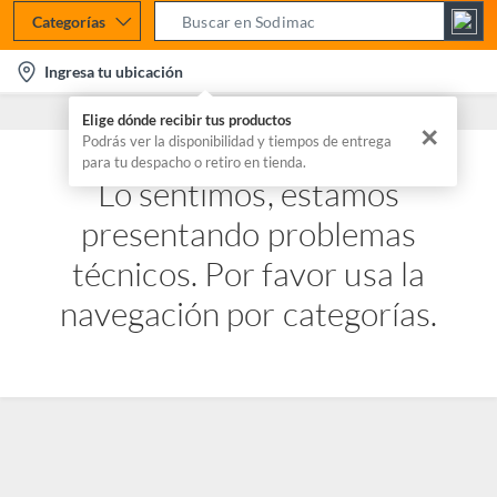
Categorías
S
e
l
Ingresa tu ubicación
a
o
r
Elige dónde recibir tus productos
c
✕
c
Podrás ver la disponibilidad y tiempos de entrega
a
para tu despacho o retiro en tienda.
h
t
Lo sentimos, estamos
B
i
a
presentando problemas
o
r
n
técnicos. Por favor usa la
-
navegación por categorías.
i
c
o
n