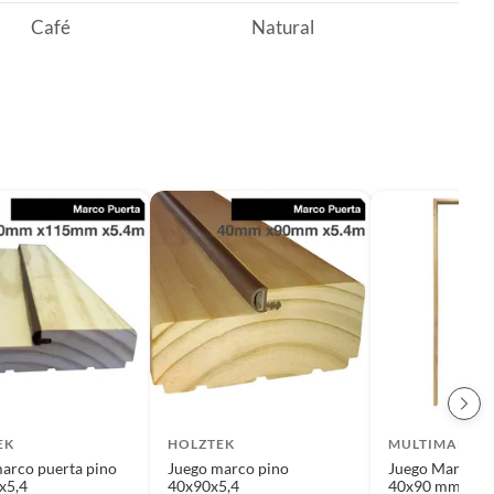
Café
Natural
EK
HOLZTEK
MULTIMARCA
arco puerta pino
Juego marco pino
Juego Marco Pi
x5,4
40x90x5,4
40x90 mm. x 5.