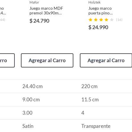
usados, reparados, abiertos, de segunda selección,
mafor
holztek
s en esa condición a un precio reducido.
no
Juego marco MDF
Juego marco
.4
premol 30x90mm
puerta pino
o indispensable parala instalacion de una Puerta se
itaminas, entre otros análogos.
5,40mt
40x115x5,4
(44)
$ 24.790
(16)
 de dos piezas en L de 2.2 metros mas un travesaño de
$ 24.990
4 m)
arro
Agregar al Carro
Agregar al Carro
24.40 cm
220 cm
9.00 cm
11.5 cm
3.00
4
Satín
Transparente