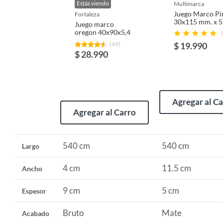
Productos que han sido informados como imperfectos, 
Estás viendo
multimarca
remanufacturados o con alguna deficiencia, que sean comprado
Juego Marco Pi
fortaleza
30x115 mm. x 5
Características
Juego marco
product
Alimentos, bebidas, medicamentos, suplementos alimenticios, v
mt
oregon 40x90x5,4
compone
Pinturas de un color a solicitud.
(49)
$ 19.990
1 m (5.
Plantas.
$ 28.990
De uso personal.
Agregar al C
Agregar al Carro
540 cm
540 cm
Largo
4 cm
11.5 cm
Ancho
9 cm
5 cm
Espesor
Bruto
Mate
Acabado