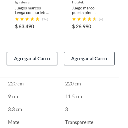
ignisterra
holztek
Juegos marcos
Juego marco
Lenga con burlete
puerta pino
PVC 3.3 x 9 x 220
30x115x5,4
(16)
(6)
cm
$ 63.490
$ 26.990
Agregar al Carro
Agregar al Carro
220 cm
220 cm
9 cm
11.5 cm
3.3 cm
3
Mate
Transparente