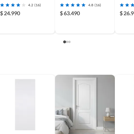
cm
4.2
(16)
4.8
(16)
$ 24.990
$ 63.490
$ 26.