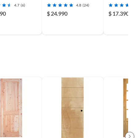
4.7
(6)
4.8
(24)
990
$ 24.990
$ 17.390