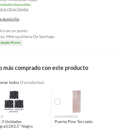
unidades disponibles
trar Otras Tiendas
a domicilio
tiro en un punto
los, Metropolitana De Santiago
a desde 90 min
o más comprado con este producto
ionar todos
(2 productos)
ER
MULTIMARCA
 3 Unidades
Puerta Pino Terciado
gra3,5X3,5'' Negro