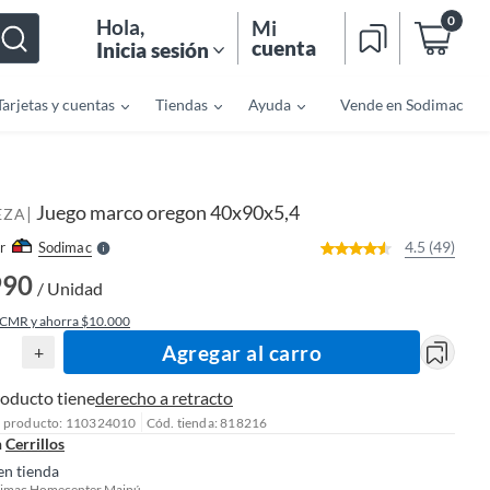
0
Hola
,
Mi
cuenta
Inicia sesión
Tarjetas y cuentas
Tiendas
Ayuda
Vende en Sodimac
o
f
n
I
r
e
Juego marco oregon 40x90x5,4
|
l
EZA
l
e
4.5 (49)
r
Sodimac
S
990
/ Unidad
 CMR y ahorra $10.000
Agregar al carro
+
roducto tiene
derecho a retracto
l producto: 110324010
Cód. tienda: 818216
n
Cerrillos
en tienda
imac Homecenter Maipú