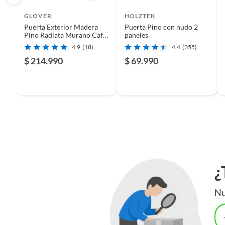
Para completar tu proyecto de instalación de puertas, no ol
GLOVER
HOLZTEK
interior y cerraduras de pomo. Las bisagras te asegurarán 
Puerta Exterior Madera
Puerta Pino con nudo 2
puertas de interior te ofrecen una amplia variedad de estilo
Pino Radiata Murano Café
paneles
necesidades. Y las cerraduras de pomo, te darán la seguri
Claro
4.9
(18)
4.4
(355)
estos elementos esenciales para un acabado profesional.
$ 214.990
$ 69.990
¿
Nu