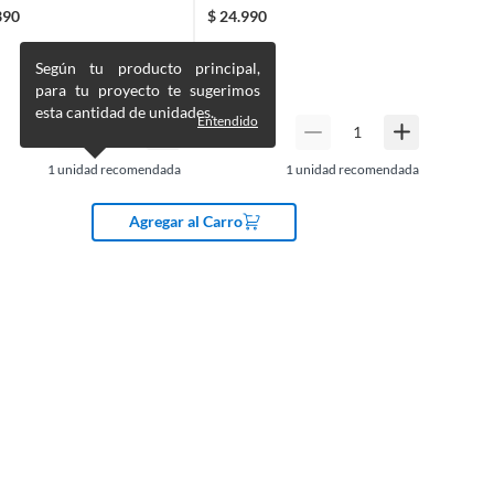
390
$
24.990
Según tu producto principal,
para tu proyecto te sugerimos
esta cantidad de unidades.
Entendido
1
unidad recomendada
1
unidad recomendada
Agregar al Carro