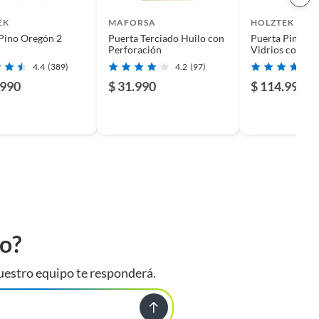
EK
MAFORSA
HOLZTEK
Pino Oregón 2
Puerta Terciado Huilo con
Puerta Pino 2 P
Perforación
Vidrios con Vid
4.4
(389)
4.2
(97)
.990
$ 31.990
$ 114.990
to?
uestro equipo te responderá.