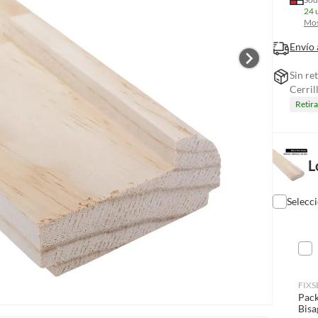
24 
Mos
Envío 
Sin re
Cerril
Retir
L
Selecc
FIXS
Pack
Bisa