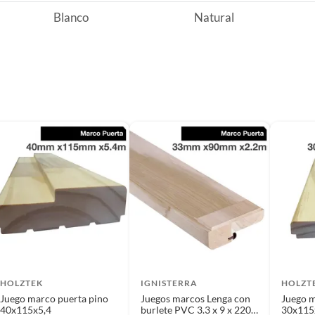
Blanco
Natural
regón, tiene un espesor de 9 cm y un ancho de 4 cm. Se
na, más un travesaño de 1 metro, para un total de 5.4
 de productos especiales para su mantenimiento. Es un
u diseño clásico te permite adaptarlo a cualquier estilo.
HOLZTEK
IGNISTERRA
HOLZT
Juego marco puerta pino
Juegos marcos Lenga con
Juego m
40x115x5,4
burlete PVC 3.3 x 9 x 220
30x115