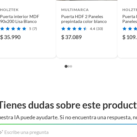
vides revisar nuestras opciones en bisagras, puertas de
HOLZTEK
MULTIMARCA
HOLZT
un funcionamiento suave y duradero de tus puertas. Las
Puerta interior MDF
Puerta HDF 2 Paneles
Puerta 
s y materiales para elegir la que mejor se adapte a tus
90x200 Lisa Blanco
prepintada color blanco
Paneles
dad y comodidad que buscas. Complementa tu compra con
5
(7)
4.4
(33)
$ 35.990
$ 37.089
$ 109
Tienes dudas sobre este produc
estra IA puede ayudarte. Si no encuentra una respuesta, n
Escribe una pregunta