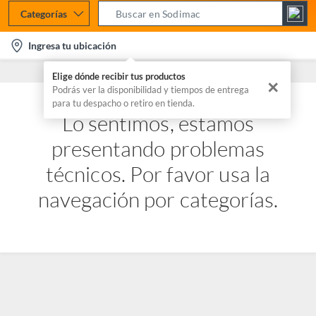
Categorías
S
e
l
Ingresa tu ubicación
a
o
r
Elige dónde recibir tus productos
c
✕
c
Podrás ver la disponibilidad y tiempos de entrega
a
para tu despacho o retiro en tienda.
h
t
Lo sentimos, estamos
B
i
a
presentando problemas
o
r
n
técnicos. Por favor usa la
-
navegación por categorías.
i
c
o
n