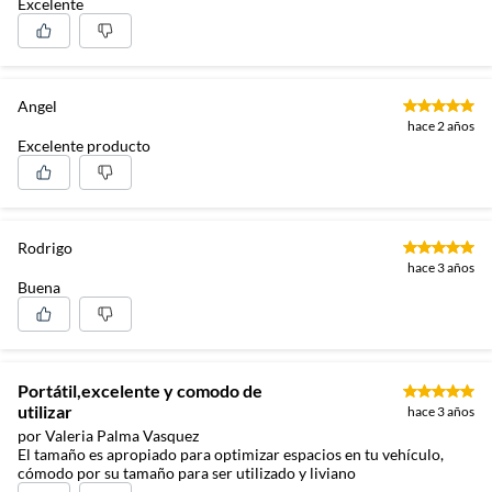
Excelente
Angel
hace 2 años
Excelente producto
Rodrigo
hace 3 años
Buena
Portátil,excelente y comodo de
utilizar
hace 3 años
por Valeria Palma Vasquez
El tamaño es apropiado para optimizar espacios en tu vehículo,
cómodo por su tamaño para ser utilizado y liviano