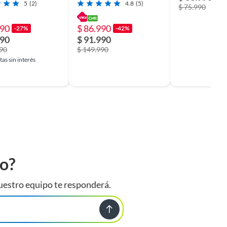
5
(2)
4.8
(5)
$ 75.990
990
$ 86.990
-27%
-42%
990
$ 91.990
990
$ 149.990
as sin interés
to?
uestro equipo te responderá.