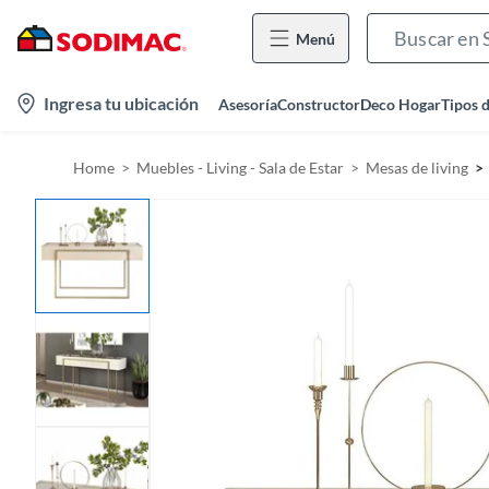
Menú
l
Ingresa tu ubicación
Asesoría
Constructor
Deco Hogar
Tipos 
o
c
Home
Muebles - Living - Sala de Estar
Mesas de living
a
t
i
o
n
-
i
c
o
n