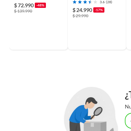
3.6
(28)
$ 72.990
-48%
$ 24.990
-17%
$ 139.990
$ 29.990
¿
Nu