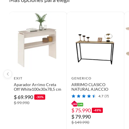
EXIT
GENERICO
Aparador Arrimo Creta
ARRIMO CLASICO
Off White100x30x78,5 cm
NATURAL AJACCIO
$ 69.990
4.7
(7)
-30%
$ 99.990
$ 75.990
-49%
$ 79.990
$ 149.990