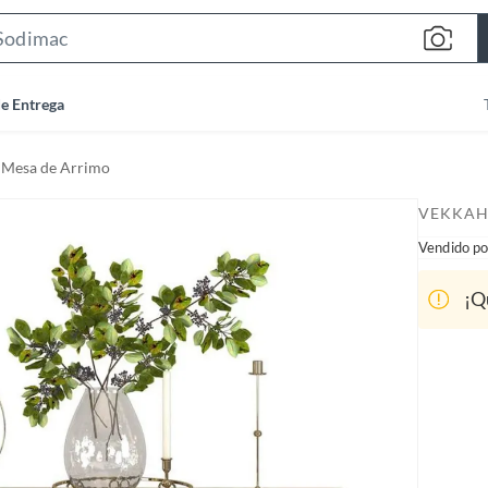
S
e
a
de Entrega
r
c
Mesa de Arrimo
h
B
VEKKA
a
Vendido po
r
¡Q