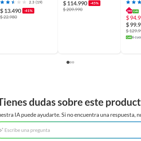
2.3
(19)
$ 114.990
-45%
$ 209.990
$ 13.490
-41%
$ 22.980
$ 94.
$ 99.
$ 129.
6
cuot
Tienes dudas sobre este produc
estra IA puede ayudarte. Si no encuentra una respuesta, n
Escribe una pregunta