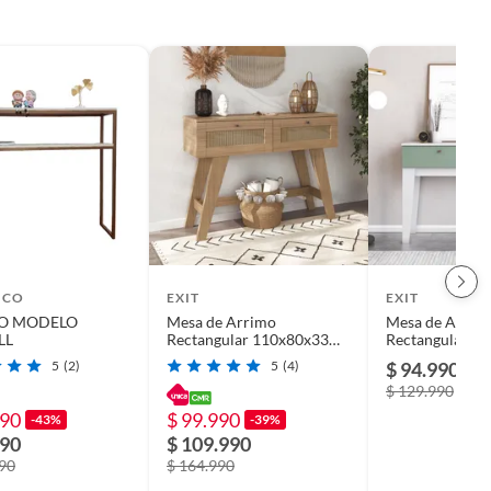
ICO
EXIT
EXIT
O MODELO
Mesa de Arrimo
Mesa de Arrim
LL
Rectangular 110x80x33
Rectangular 1
cm Marrón Roble - Trama
cm Blanco Ver
5
(2)
5
(4)
$ 94.990
-2
$ 129.990
990
$ 99.990
-43%
-39%
990
$ 109.990
990
$ 164.990