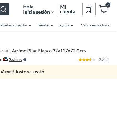
0
Hola
,
Mi
cuenta
Inicia sesión
Tarjetas y cuentas
Tiendas
Ayuda
Vende en Sodimac
o
f
n
I
r
e
Arrimo Pilar Blanco 37x137x73.9 cm
|
l
HOME
l
e
3.3 (7)
r
Sodimac
S
ué mal! Justo se agotó