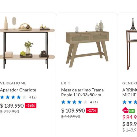
VEKKAHOME
EXIT
GENER
Aparador Charlote
Mesa de arrimo Trama
ARRIM
Roble 110x33x80 cm
MICHE
4
(2)
4
(1)
$ 139.990
-36%
$ 109.990
-27%
$ 219.990
$ 149.990
$ 84.
$ 89.
$ 149.