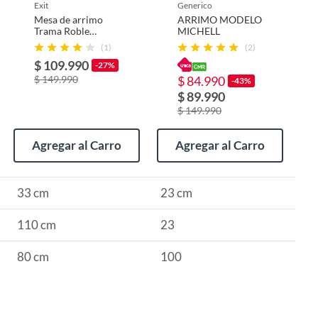
exit
generico
Mesa de arrimo
ARRIMO MODELO
Trama Roble
MICHELL
110x33x80 cm
(1)
(2)
$ 109.990
-27%
$ 149.990
$ 84.990
-43%
$ 89.990
$ 149.990
Agregar al Carro
Agregar al Carro
33 cm
23 cm
110 cm
23
80 cm
100