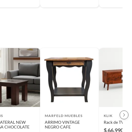
MS
MARFELD MUEBLES
KLIK
LATERAL NEW
ARRIMO VINTAGE
Rack de TV Atri
A CHOCOLATE
NEGRO CAFE
$ 66.990
-1