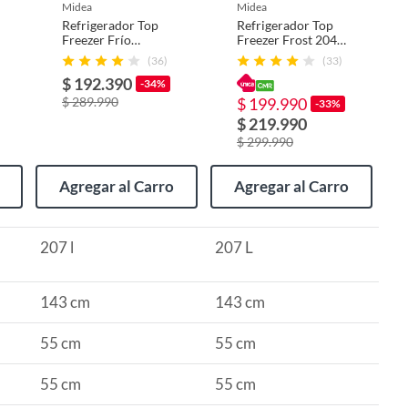
midea
midea
Refrigerador Top
Refrigerador Top
Freezer Frío
Freezer Frost 204 L
Directo 207 Litros
Silver
(36)
(33)
Inox
MDRT294FGE50
$ 192.390
MDRT294FGE50
Midea
-34%
$ 289.990
$ 199.990
-33%
$ 219.990
$ 299.990
Agregar al Carro
Agregar al Carro
207 l
207 L
143 cm
143 cm
55 cm
55 cm
55 cm
55 cm