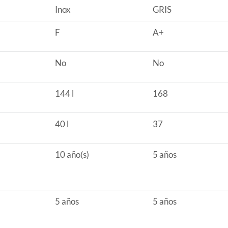
Inox
GRIS
F
A+
recto
No
No
144 l
168
40 l
37
10 año(s)
5 años
5 años
5 años
s)