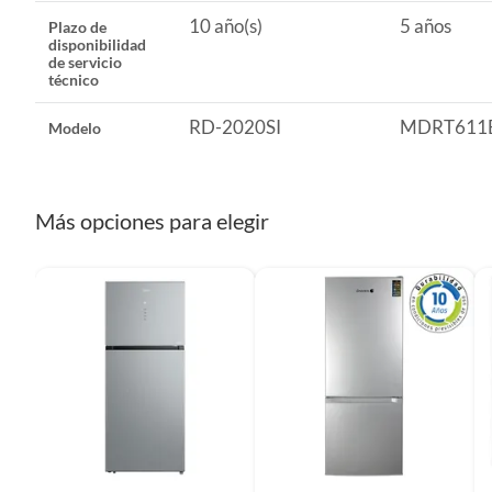
10 año(s)
5 años
Plazo de
Plazo de disponibilidad de repuestos
5 años
disponibilidad
de servicio
técnico
Plazo de disponibilidad de servicio técnico
10 año(
RD-2020SI
MDRT611
Modelo
Más opciones para elegir