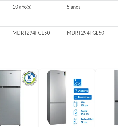
10 año(s)
5 años
MDRT294FGE50
MDRT294FGE50