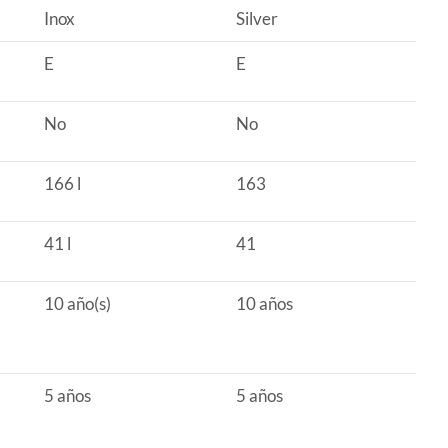
Inox
Silver
E
E
No
No
166 l
163
41 l
41
10 año(s)
10 años
5 años
5 años