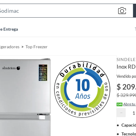
S
e
a
de Entrega
r
c
igeradores
Top Freezer
h
B
SINDEL
a
Inox RD
r
Vendido po
$ 209
$ 329.99
Abre tu
−
Capacid
Tecnolo