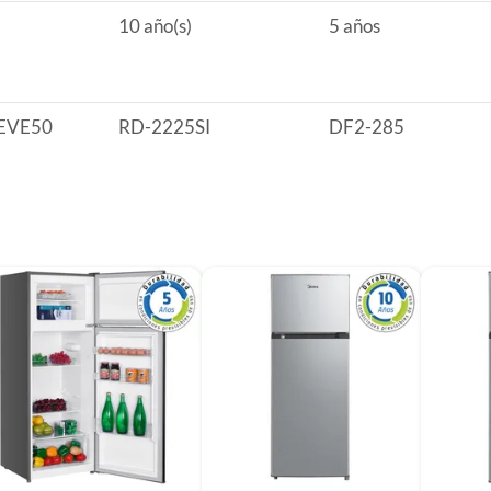
10 año(s)
5 años
s)
EVE50
RD-2225SI
DF2-285