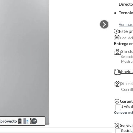
Directo
Tecnolo
Ver más
Este p
Cód. de
Entrega e
Sin st
Selecci
Mostrar
Envío 
Sin re
Cerril
Garant
1 Año d
Conocer má
 proyecto
+
2
Servici
Recicla