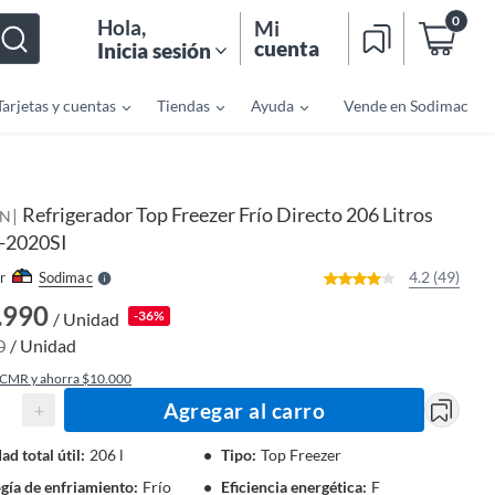
0
Hola
,
Mi
cuenta
Inicia sesión
Tarjetas y cuentas
Tiendas
Ayuda
Vende en Sodimac
o
f
n
I
Refrigerador Top Freezer Frío Directo 206 Litros
|
r
EN
e
-2020SI
l
l
e
4.2 (49)
r
Sodimac
S
.990
-36%
/ Unidad
0
/ Unidad
 CMR y ahorra $10.000
Agregar al carro
+
ad total útil
:
206 l
Tipo
:
Top Freezer
gía de enfriamiento
:
Frío
Eficiencia energética
:
F