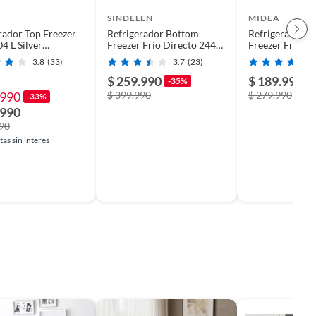
SINDELEN
MIDEA
rador Top Freezer
Refrigerador Bottom
Refrigerador B
4 L Silver
Freezer Frío Directo 244
Freezer Frío D
94FGE50 Midea
Litros Inox RD-2450SI
Litros Inox
3.8
(33)
3.7
(23)
MDRB241FGE
$ 259.990
$ 189.990
-35%
-
.990
$ 399.990
$ 279.990
-33%
.990
990
as sin interés