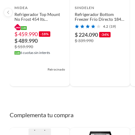
MIDEA
SINDELEN
Refrigerador Top Mount
Refrigerador Bottom
No Frost 454 lts
Freezer Frío Directo 184
MDRT611EVE50
Litros Inox RD-2225SI
4.2
(19)
$ 459.990
$ 224.090
-18%
-34%
$ 489.990
$ 339.990
$ 559.990
6
cuotas sin interés
Patrocinado
Complementa tu compra