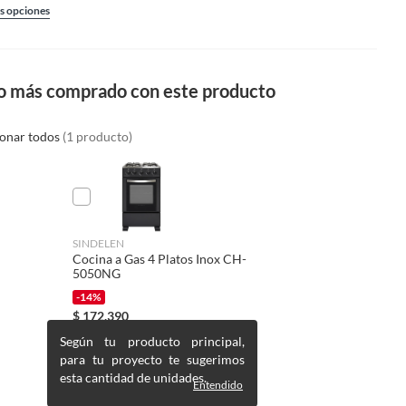
s opciones
o más comprado con este producto
ionar todos
(1 producto)
SINDELEN
Cocina a Gas 4 Platos Inox CH-
5050NG
-14%
$
172.390
$
199.990
Según tu producto principal,
para tu proyecto te sugerimos
esta cantidad de unidades.
Entendido