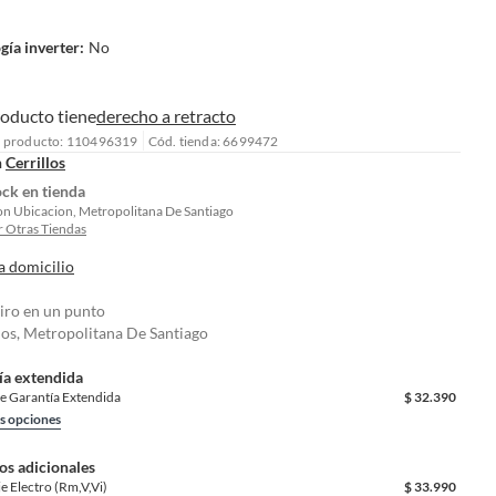
gía inverter
:
No
roducto tiene
derecho a retracto
l producto: 110496319
Cód. tienda: 6699472
n
Cerrillos
ock en tienda
on Ubicacion, Metropolitana De Santiago
 Otras Tiendas
a domicilio
tiro en un punto
los, Metropolitana De Santiago
ía extendida
e Garantía Extendida
$
32.390
s opciones
os adicionales
je Electro (Rm,V,Vi)
$
33.990