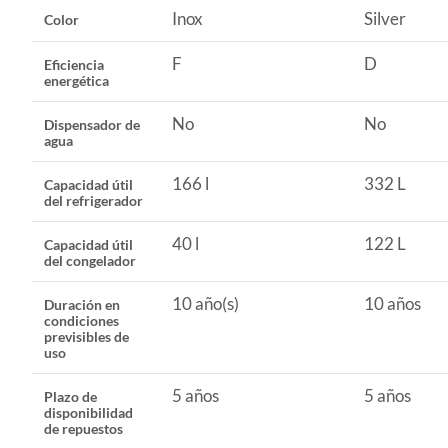
Inox
Silver
Color
Tecnología inverter
No
F
D
Eficiencia
energética
Tecnología de enfriamiento
Frío Di
No
No
Dispensador de
agua
Conexión WiFi
No
166 l
332 L
Capacidad útil
del refrigerador
Dispensador de agua
No
40 l
122 L
Capacidad útil
del congelador
Dispensador de hielo
No
10 año(s)
10 años
Duración en
condiciones
previsibles de
uso
Voltaje
220 V
5 años
5 años
Plazo de
disponibilidad
Duración en condiciones previsibles de uso
10 año(
de repuestos