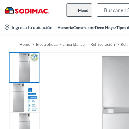
Menú
l
Ingresa tu ubicación
Asesoría
Constructor
Deco Hogar
Tipos 
o
c
Home
Electrohogar - Línea blanca
Refrigeración
Refr
a
t
i
o
n
-
i
c
o
n