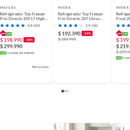
MAIGAS
MIDEA
MIDEA
Refrigerador Top Freezer
Refrigerador Top Freezer
Refrige
Frio Directo 205 LT High
Frío Directo 207 Litros
Frost 20
Cooling DF2-285
Inox MDRT294FGE50
MDRT2
4.8
(65)
3.9
(36)
$ 192.390
-34%
$ 198.990
$ 289.990
$ 199
-34%
$ 299.990
$ 219
$ 299.
6
cuotas sin interés
6
cuot
Patrocinado