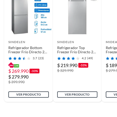
SINDELEN
SINDELEN
MIDE
Refrigerador Bottom
Refrigerador Top
Refrig
Freezer Frío Directo 244
Freezer Frío Directo 206
Freeze
Litros Inox RD-2450SI
Litros Inox RD-2020SI
Litros 
3.7
(23)
4.2
(49)
MDRB
$ 219.990
$ 189
-33%
$ 269.990
$ 329.990
$ 279.
-33%
$ 279.990
$ 399.990
VER PRODUCTO
VER PRODUCTO
V