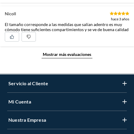
Nicoll
hace 3 años
El tamaño corresponde a las medidas que salían adentro es muy
cómodo tiene suficientes compartimientos y se ve de buena calidad
Mostrar más evaluaciones
Servicio al Cliente
Mi Cuenta
Contáctanos
Medios de Pago
Nuestra Empresa
Registrate
Cambios y Devoluciones
Cambiar Contraseña