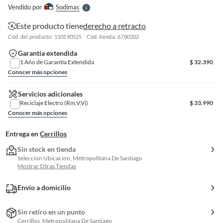
e
Vendido por
Sodimac
S
Este producto tiene
derecho a retracto
Cód. del producto: 110590525
Cód. tienda: 6780202
Garantía extendida
1 Año de Garantía Extendida
$
32.390
Conocer más opciones
Servicios adicionales
Reciclaje Electro (Rm,V,Vi)
$
33.990
Conocer más opciones
Entrega en
Cerrillos
Sin stock en tienda
Seleccion Ubicacion, Metropolitana De Santiago
Mostrar Otras Tiendas
Envío a domicilio
Sin retiro en un punto
Cerrillos, Metropolitana De Santiago