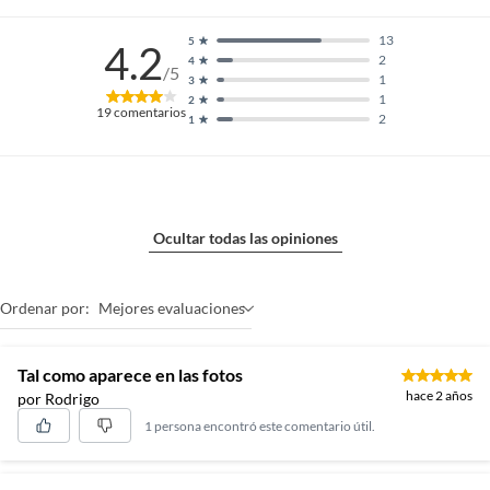
13
5
4.2
2
4
/5
1
3
1
2
19
comentarios
2
1
Ocultar todas las opiniones
Ordenar por:
Mejores evaluaciones
Tal como aparece en las fotos
hace 2 años
por Rodrigo
1 persona encontró este comentario útil.