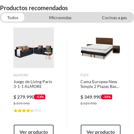
Productos recomendados
Todos
Microondas
Cocinas a gas
Juegos de Comedor
Lavadoras
Kits de Muebles Cocina
Sofas cama y futones
Sofas
Lavadoras-Secadoras
ALMORE
FLEX
Juego de Living París
Cama Europea New
3-1-1 ALMORE
Simple 2 Plazas Base
Dividida + Set
Asturias
$
279.990
$
349.990
-53%
-34%
$
599.990
$
529.990
(
51
)
Ver producto
Ver producto