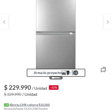
Arma tu proyecto
+
2
o
f
$ 229.990
-32%
/ Unidad
n
I
$ 339.990
/ Unidad
r
e
l
Abre tu CMR y ahorra $10.000
l
Acumula hasta
1533
CMR Puntos