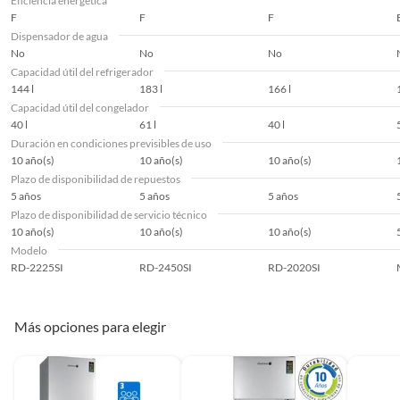
Eficiencia energética
F
F
F
Dispensador de agua
Tipo
Bottom Freezer
No
No
No
Capacidad útil del refrigerador
144 l
183 l
166 l
Capacidad útil del congelador
Voltaje
220 V
40 l
61 l
40 l
Duración en condiciones previsibles de uso
10 año(s)
10 año(s)
10 año(s)
Duración en
10 año(s)
Plazo de disponibilidad de repuestos
condiciones
5 años
5 años
5 años
previsibles de uso
Plazo de disponibilidad de servicio técnico
10 año(s)
10 año(s)
10 año(s)
Modelo
Plazo de
5 años
RD-2225SI
RD-2450SI
RD-2020SI
disponibilidad de
repuestos
Más opciones para elegir
Plazo de
10 año(s)
disponibilidad de
servicio técnico