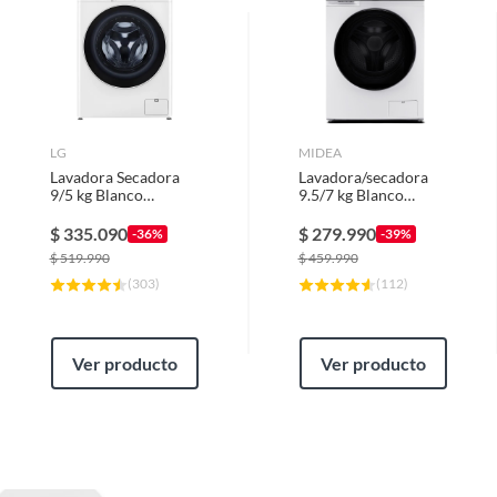
Instalacion de Plomeria - Gasfiteria
Armado e Instalacion
original y con boleta. Según se indica en términos y
condiciones. Serás contactado hasta en 2 días hábiles una
vez recibido tu producto, luego de eso se hará la
coordinación de los trabajos. El horario del servicio es de
lunes a viernes de 09:00 a 19:00 h y sábados de 09:00 a
14:00 h. Según disponibilidad de agendas.
LG
MIDEA
Lavadora Secadora
Lavadora/secadora
9/5 kg Blanco
9.5/7 kg Blanco
WD9WVC4S6
MLSF-095B/W
$
335.090
$
279.990
-36%
-39%
$
519.990
$
459.990
(
303
)
(
112
)
Ver producto
Ver producto