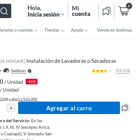
0
Hola
,
Mi
cuenta
Inicia sesión
Tarjetas y cuentas
Tiendas
Ayuda
Vende en Sodimac
o
f
n
I
r
e
Instalación de Lavadoras o Secadoras
|
l
IOS HOGAR
l
e
3.5 (13)
r
Sodimac
S
90
/ Unidad
-41%
/ Unidad
 CMR y ahorra $10.000
Agregar al carro
+
ra del Servicio
:
En las
I, II, III, IV (excepto Arica,
y Copiapó), V (excepto San