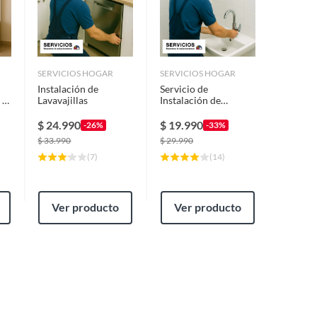
SERVICIOS HOGAR
SERVICIOS HOGAR
Instalación de
Servicio de
 el
Lavavajillas
Instalación de
Grifería de Baño
$
24.990
$
19.990
-26%
-33%
$
33.990
$
29.990
(
7
)
(
14
)
Ver producto
Ver producto