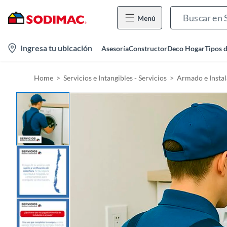
Menú
l
Ingresa tu ubicación
Asesoría
Constructor
Deco Hogar
Tipos 
o
c
Home
Servicios e Intangibles - Servicios
Armado e Instal
a
t
i
o
n
-
i
c
o
n