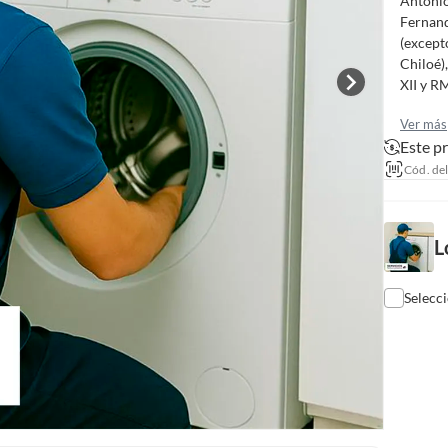
Antonio
Fernand
(excepto
Chiloé)
XII y R
Ver más
Este p
Cód. de
L
Selecc