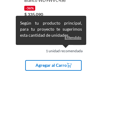
Blanco WD9WVC4S6
-36%
$
335.090
$
519.990
Según tu producto principal,
para tu proyecto te sugerimos
esta cantidad de unidades.
Entendido
1
unidad recomendada
Agregar al Carro