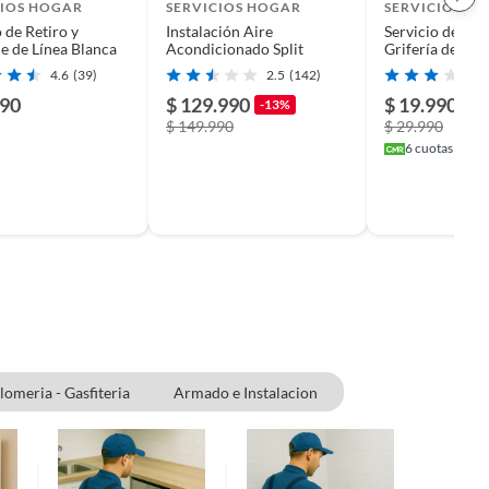
CIOS HOGAR
SERVICIOS HOGAR
SERVICIOS H
 de Retiro y
Instalación Aire
Servicio de Ins
je de Línea Blanca
Acondicionado Split
Grifería de Coc
4.6
(39)
2.5
(142)
990
$ 129.990
$ 19.990
-13%
-3
$ 149.990
$ 29.990
6
cuotas sin in
lomeria - Gasfiteria
Armado e Instalacion