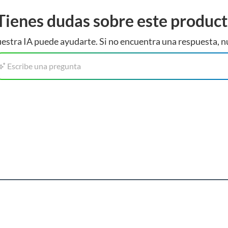
Tienes dudas sobre este produc
estra IA puede ayudarte. Si no encuentra una respuesta, n
el producto a instalar. Tampoco los materiales no
Escribe una pregunta
agua modificaciones de centros de agua o desagüe,
dad o gasfitería (agua o gas) ni retiro de escombros ni
 no considera modificaciones en muebles o cubiertas. El
 en el caso de productos eléctricos y/o a gas solo se
diente. El producto para instalar debe ser comprado en
be ser nuevo, embalado original y con boleta. Según se
 2 días hábiles una vez recibido tu producto, luego de
rvicio es de lunes a viernes de 09:00 a 19:00 h y sábados