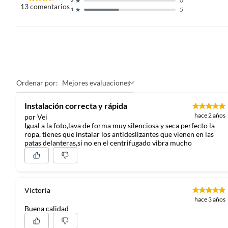
0
2
13
comentarios
5
1
Ordenar por:
Mejores evaluaciones
Instalación correcta y rápida
hace 2 años
por Vei
Igual a la foto,lava de forma muy silenciosa y seca perfecto la
ropa, tienes que instalar los antideslizantes que vienen en las
patas delanteras,si no en el centrifugado vibra mucho
Victoria
hace 3 años
Buena calidad