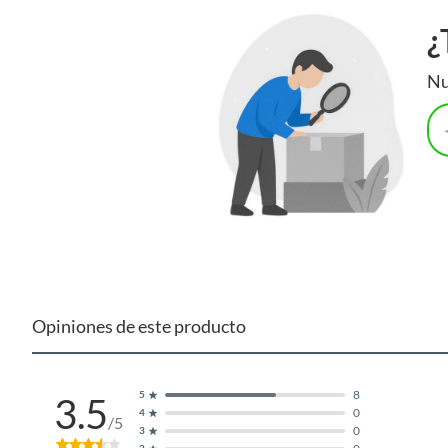
¿
Nu
Condiciones
Es importante que sepas que el servicio no considera 
especificados, despacho, modificaciones de redes de 
modificaciones de centro de descarga, trabajos de electrici
ninguna modificación en el punto de instalación. El servicio
producto será instalado solos en puntos ya habilitados y
instalarán en puntos que estén bajo la norma SEC correspon
una de nuestras tiendas o en nuestro sitio web. Producto de
indica en términos y condiciones. Serás contactado hasta en
eso se hará la coordinación de los trabajos. El horario del se
de 09:00 a 14:00 h. Según disponibilidad de agendas.
Opiniones de este producto
8
5
3.5
0
4
/5
0
3