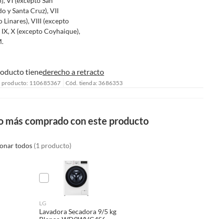
), VI (excepto San
o y Santa Cruz), VII
 Linares), VIII (excepto
, IX, X (excepto Coyhaique),
M.
roducto tiene
derecho a retracto
l producto: 110685367
Cód. tienda: 3686353
o más comprado con este producto
ionar todos
(1 producto)
LG
Lavadora Secadora 9/5 kg