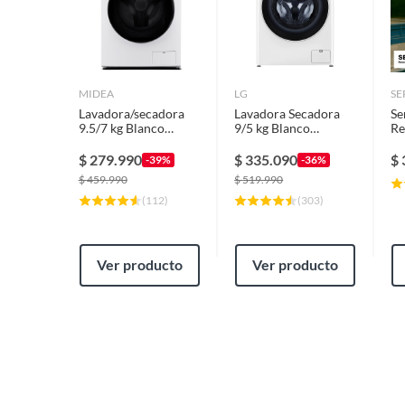
MIDEA
LG
SE
Lavadora/secadora
Lavadora Secadora
Se
9.5/7 kg Blanco
9/5 kg Blanco
Re
MLSF-095B/W
WD9WVC4S6
Bl
$
279.990
$
335.090
$
-39%
-36%
$
459.990
$
519.990
(
112
)
(
303
)
Ver producto
Ver producto