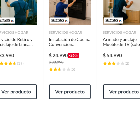
RVICIOS HOGAR
SERVICIOS HOGAR
SERVICIOS HOGAR
rvicio de Retiro y
Instalación de Cocina
Armado y anclaje
ciclaje de Línea
Convencional
Mueble de TV (solo
anca
mueble con su
anclaje)
33.990
$
24.990
$
54.990
-26%
$
33.990
(
39
)
(
2
)
(
5
)
Ver producto
Ver producto
Ver producto