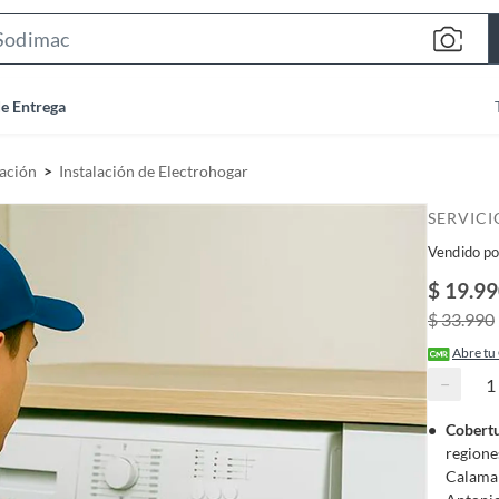
S
e
a
de Entrega
r
c
ación
Instalación de Electrohogar
h
B
SERVIC
a
Vendido po
r
$ 19.9
$ 33.990
Abre tu
−
Cobertu
regiones 
Calama 