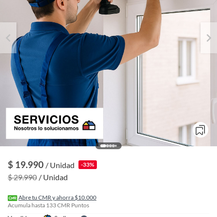
o
f
$ 19.990
/ Unidad
-33%
n
I
$ 29.990
/ Unidad
r
e
l
Abre tu CMR y ahorra $10.000
l
Acumula hasta
133
CMR Puntos
e