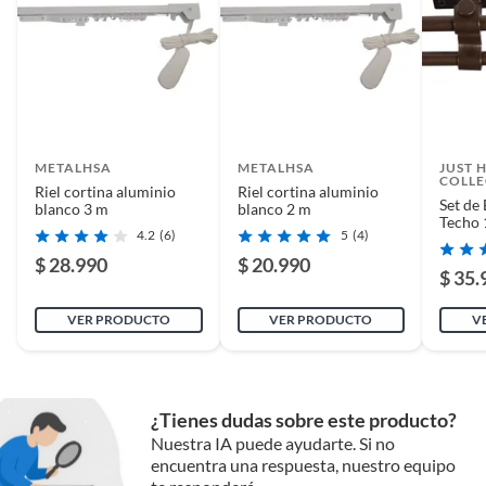
rieles y barras.
METALHSA
METALHSA
JUST 
COLLE
Riel cortina aluminio
Riel cortina aluminio
Set de
blanco 3 m
blanco 2 m
Techo
4.2
(6)
5
(4)
extens
Cónico
$ 28.990
$ 20.990
$ 35.
VER PRODUCTO
VER PRODUCTO
V
¿Tienes dudas sobre este producto?
Nuestra IA puede ayudarte. Si no
encuentra una respuesta, nuestro equipo