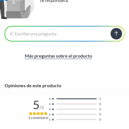
te responderá.
Escribe una pregunta
Más preguntas sobre el producto
Opiniones de este producto
1
5
5
0
4
/5
0
3
0
2
1
comentario
0
1