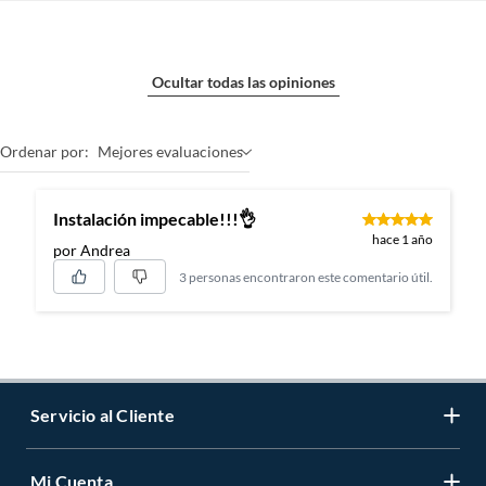
Ocultar todas las opiniones
Ordenar por:
Mejores evaluaciones
Instalación impecable!!!👌
hace 1 año
por Andrea
3 personas encontraron este comentario útil.
Servicio al Cliente
Mi Cuenta
Contáctanos