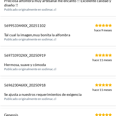
Preciosa alfombra muy artesanal me encantó !! Excelente calidad y
diseño !!
Publicado originalmente en
sodimac.cl
569953344XX_20251102
hace 9 meses
Tal cual la imagen,muy bonita la alfombra
Publicado originalmente en
sodimac.cl
569733932XX_20250919
hace 11 meses
Hermosa, suave y cómoda
Publicado originalmente en
sodimac.cl
569623046XX_20250918
hace 11 meses
Se ajusta a nuestros requerimientos de exigencia
Publicado originalmente en
sodimac.cl
Genessis