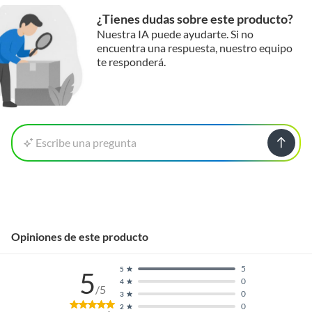
¿Tienes dudas sobre este producto?
Nuestra IA puede ayudarte. Si no
encuentra una respuesta, nuestro equipo
te responderá.
Escribe una pregunta
Opiniones de este producto
5
5
5
0
4
/5
0
3
0
2