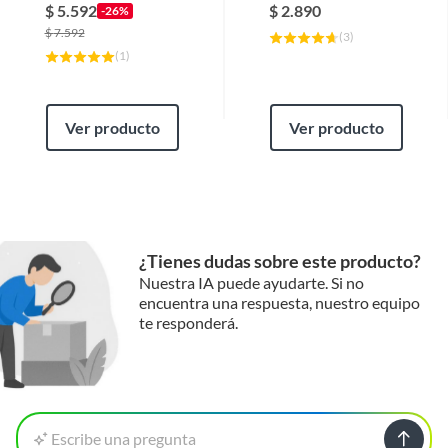
Respirab
$
5.592
$
2.890
-26%
$
7.592
(
3
)
(
1
)
Ver producto
Ver producto
¿Tienes dudas sobre este producto?
Nuestra IA puede ayudarte. Si no
encuentra una respuesta, nuestro equipo
te responderá.
Escribe una pregunta