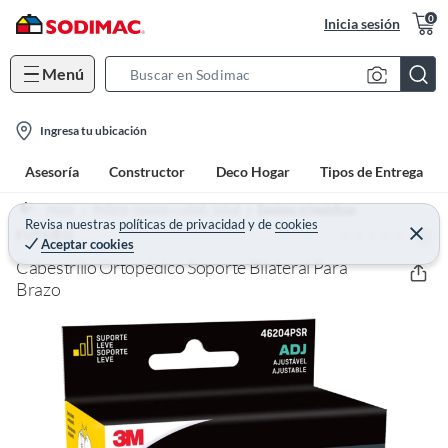
0
Inicia sesión
Menú
S
e
l
a
Ingresa tu ubicación
o
r
Asesoría
Constructor
Deco Hogar
Tipos de Entrega
c
c
a
h
Home
Belleza, higiene y salud - Salud
Equipos ortopédicos
t
Revisa nuestras
políticas de privacidad
y
de
cookies
B
(0)
C
FUTURO
Aceptar cookies
e
i
a
r
Cabestrillo Ortopédico Soporte Bilateral Para
o
r
r
a
Brazo
n
r
-
i
c
o
n