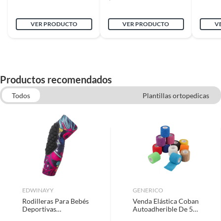
VER PRODUCTO
VER PRODUCTO
V
Productos recomendados
Todos
Plantillas ortopedicas
Protectores de piso y ropa
Mascarillas y Respiradores
Overol
Lentes de Seguridad y Antiparras
Articulos de Proteccion
EDWINAYY
GENERICO
Rodilleras Para Bebés
Venda Elástica Coban
Deportivas
Autoadherible De 5
Anticolisión Lycra
Cm X 4.5 M, (unidad)