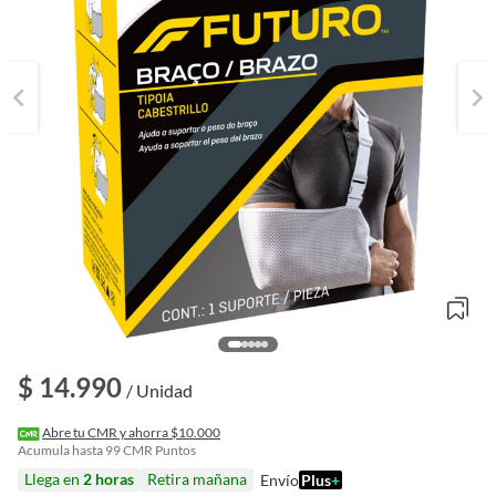
$ 14.990
/ Unidad
o
f
Abre tu CMR y ahorra $10.000
n
Acumula hasta
99
CMR Puntos
I
Llega en
2 horas
Retira mañana
Envío
Plus
+
r