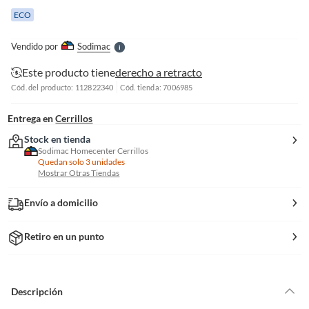
e
ECO
l
l
e
Vendido por
Sodimac
S
Este producto tiene
derecho a retracto
Cód. del producto: 112822340
Cód. tienda: 7006985
Entrega en
Cerrillos
Stock en tienda
Sodimac Homecenter Cerrillos
Quedan solo 3 unidades
Mostrar Otras Tiendas
Envío a domicilio
Retiro en un punto
Descripción