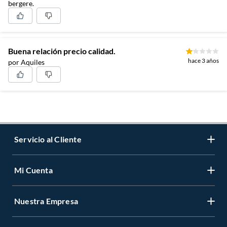
bergere.
Buena relación precio calidad.
hace 3 años
por Aquiles
Servicio al Cliente
Mi Cuenta
Contáctanos
Medios de Pago
Nuestra Empresa
Registrate
Cambios y Devoluciones
Cambiar Contraseña