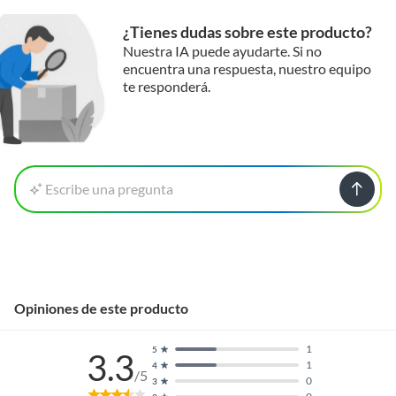
¿Tienes dudas sobre este producto?
Nuestra IA puede ayudarte. Si no
encuentra una respuesta, nuestro equipo
te responderá.
Escribe una pregunta
Opiniones de este producto
1
5
3.3
1
4
/5
0
3