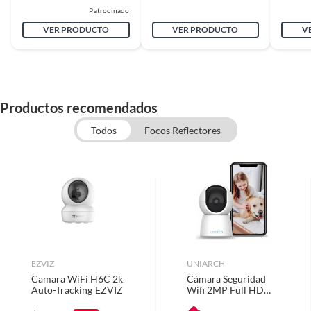
previsibles de uso
Patrocinado
VER PRODUCTO
VER PRODUCTO
V
Plazo de
Garantía Legal
disponibilidad de
servicio técnico
Productos recomendados
Tipo de cámara
Cámara convencional
Todos
Focos Reflectores
seguridad
Conectividad/conexió
HDMI,Wifi
n
Modelo
PO-JK4N1080P
EZVIZ
UNIARCH
Camara WiFi H6C 2k
Cámara Seguridad
Resolución de
FHD (1.920 x 1.080)
Auto-Tracking EZVIZ
Wifi 2MP Full HD
pantalla
360° Visión