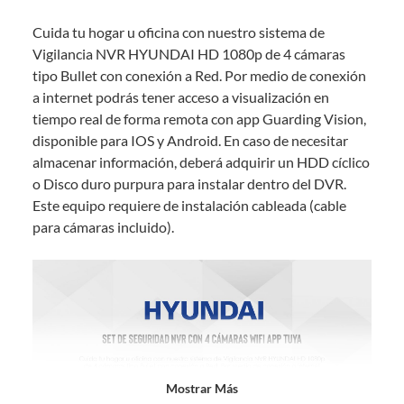
sin uso, tal como te lo entregamos. Ten en cuenta que lo debes haber
Cuida tu hogar u oficina con nuestro sistema de
comprado por internet y que hay ciertas categorías que no tienen este
derecho:
Vigilancia NVR HYUNDAI HD 1080p de 4 cámaras
tipo Bullet con conexión a Red. Por medio de conexión
Productos que, por su naturaleza, no puedan ser devueltos,
a internet podrás tener acceso a visualización en
puedan deteriorarse o caducar con rapidez.
tiempo real de forma remota con app Guarding Vision,
Confeccionados a la medida.
disponible para IOS y Android. En caso de necesitar
De uso personal.
almacenar información, deberá adquirir un HDD cíclico
En sodimac.cl te damos
30 días desde que recibes el producto
. Debe
o Disco duro purpura para instalar dentro del DVR.
estar en perfecto estado, con todas sus etiquetas y sin uso, tal como te lo
Este equipo requiere de instalación cableada (cable
entregamos.
para cámaras incluido).
Productos digitales que se entregan a través de una descarga
electrónica, por ejemplo, cupones de experiencia o programas
para el computador.
Productos a pedido o confeccionados a medida.
Productos que han sido informados como imperfectos, usados,
reparados, abiertos, de segunda selección, remanufacturados o
con alguna deficiencia, que sean comprados en esa condición a
un precio reducido.
Mostrar Más
Alimentos, bebidas, medicamentos, suplementos alimenticios,