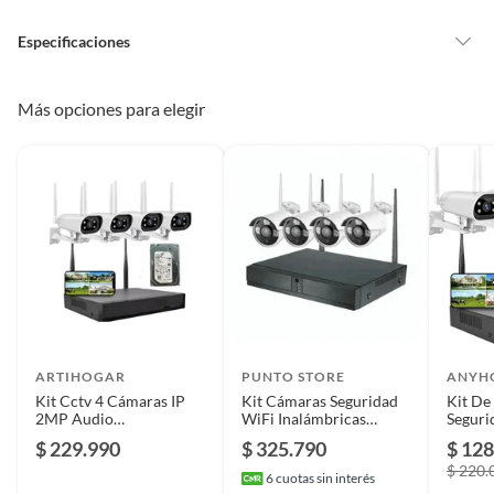
vitaminas, entre otros análogos.
Especificaciones
Pinturas de un color a solicitud.
Plantas.
De uso personal.
País de origen
China
Más opciones para elegir
Condicion del
Nuevo
producto
Plazo de
Garantía Legal
disponibilidad de
repuestos
ARTIHOGAR
PUNTO STORE
ANYH
Ubicación
Interior
Kit Cctv 4 Cámaras IP
Kit Cámaras Seguridad
Kit De
2MP Audio
WiFi Inalámbricas
Seguri
Bidireccional Visión
HogarOficina - PS
Noctur
$ 229.990
$ 325.790
$ 128
Nocturna Color Disco 1
Duración en
Normal
$ 220.
Tera
condiciones
6
cuotas sin interés