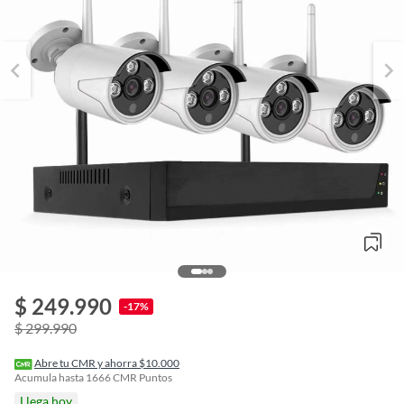
$ 249.990
o
-17%
f
$ 299.990
n
I
r
Abre tu CMR y ahorra $10.000
e
Acumula hasta
1666
CMR Puntos
l
Llega hoy