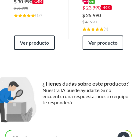
Nocturna
$
30.990
-14%
$
23.990
-49%
$
35.990
Alcance
2 a 10 metros
$
25.990
(
17
)
$
46.990
(
1
)
Ancho
33,5 cm
Ver producto
Ver producto
Largo
34
Visión nocturna
Sí
¿Tienes dudas sobre este producto?
Alto
17,5 cm
Nuestra IA puede ayudarte. Si no
encuentra una respuesta, nuestro equipo
te responderá.
Cantidad de cámaras
4
soportadas
Diámetro del lente
No aplica