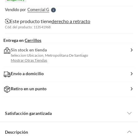
l
e
Vendido por
Comercial G
S
Este producto tiene
derecho a retracto
Cód. del producto: 113541968
Entrega en
Cerrillos
Sin stock en tienda
Seleccion Ubicacion, Metropolitana De Santiago
Mostrar Otras Tiendas
Envío a domicilio
Retiro en un punto
Satisfacción garantizada
Por ley, tienes hasta
10 días para devolver un producto
si te arrepientes
de la compra.
Descripción
Debe estar en perfecto estado, con todas sus etiquetas, sellos intactos y