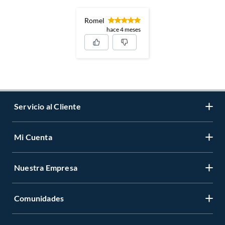
Romel
hace 4 meses
Servicio al Cliente
Mi Cuenta
Contáctanos
Medios de Pago
Nuestra Empresa
Registrate
Cambios y Devoluciones
Cambiar Contraseña
Tiendas y horarios
Comunidades
Sobre Nosotros
Mis Compras
Garantía Legal
Venta Empresa