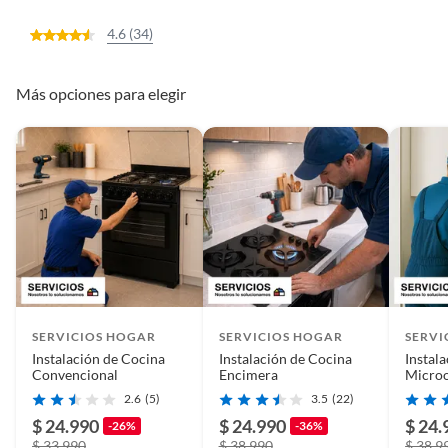
4.6 (34)
Más opciones para elegir
SERVICIOS HOGAR
SERVICIOS HOGAR
SERVI
Instalación de Cocina
Instalación de Cocina
Instal
Convencional
Encimera
Micro
2.6
(5)
3.5
(22)
$ 24.990
$ 24.990
$ 24.
-26%
-36%
$ 33.990
$ 38.990
$ 38.9