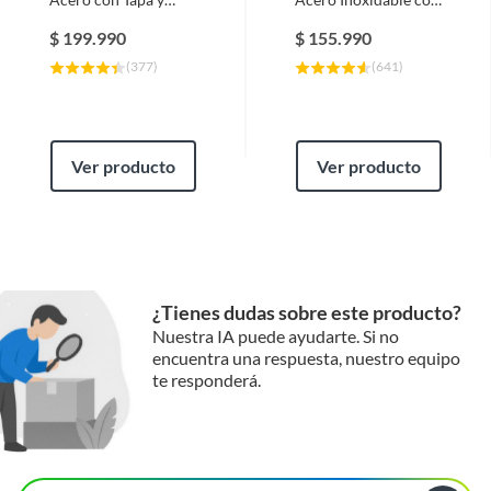
Bandejas Laterales +
Tapa y Bandejas
Termómetro
Laterales +
$
199.990
$
155.990
Termómetro
(
377
)
(
641
)
Ver producto
Ver producto
¿Tienes dudas sobre este producto?
Nuestra IA puede ayudarte. Si no
encuentra una respuesta, nuestro equipo
te responderá.