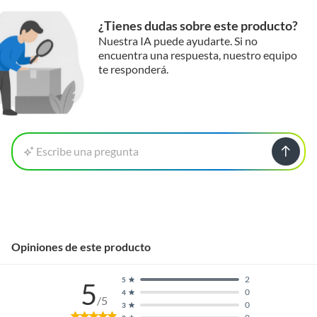
¿Tienes dudas sobre este producto?
Nuestra IA puede ayudarte. Si no
encuentra una respuesta, nuestro equipo
te responderá.
Escribe una pregunta
Opiniones de este producto
2
5
5
0
4
/5
0
3