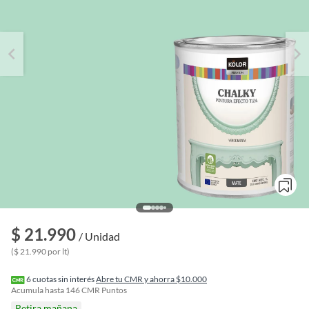
$ 21.990
o
/ Unidad
f
($ 21.990 por lt)
n
I
r
6
cuotas sin interés
Abre tu CMR y ahorra $10.000
e
Acumula hasta
146
CMR Puntos
l
Retira mañana