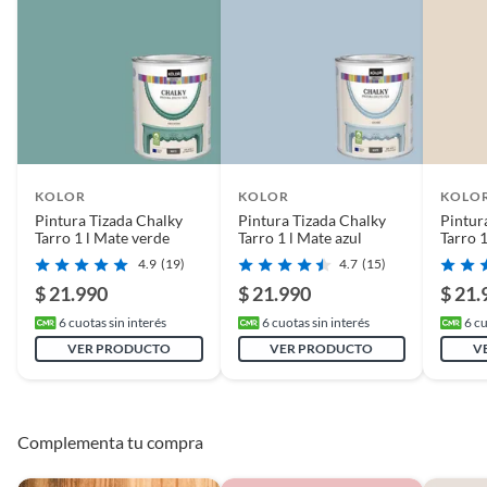
cobertura excepcional y un
resultado profesional.
Cuidado y limpieza
Se diluye con agua lo que
facilita su uso y limpieza
KOLOR
KOLOR
KOLO
Dilución
Agua
Pintura Tizada Chalky
Pintura Tizada Chalky
Pintur
Tarro 1 l Mate verde
Tarro 1 l Mate azul
Tarro 1
4.9
(19)
4.7
(15)
Recomendaciones
Se recomienda complementar
con brochas y pinceles de alta
$ 21.990
$ 21.990
$ 21.
calidad, lijas para preparar las
6
cuotas sin interés
6
cuotas sin interés
6
cu
superficies y cintas de
VER PRODUCTO
VER PRODUCTO
V
enmascarar para proteger
áreas.
Complementa tu compra
Contenido
1 l