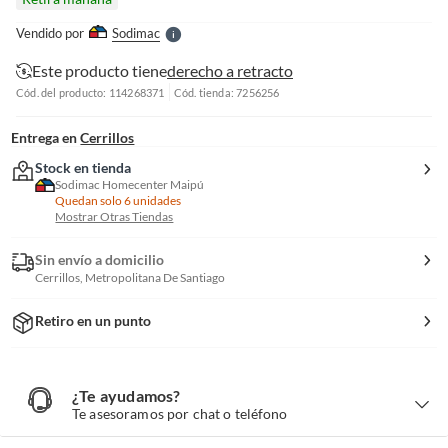
l
e
Vendido por
Sodimac
S
Este producto tiene
derecho a retracto
Cód. del producto: 114268371
Cód. tienda: 7256256
Entrega en
Cerrillos
Stock en tienda
Sodimac Homecenter Maipú
Quedan solo 6 unidades
Mostrar Otras Tiendas
Sin envío a domicilio
Cerrillos, Metropolitana De Santiago
Retiro en un punto
¿Te ayudamos?
¿
T
Te asesoramos por chat o teléfono
e
a
y