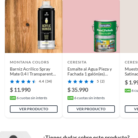
Rendimiento por capa
12 m2
MONTANA COLORS
CERESITA
CERES
Barniz Acrílico Spray
Esmalte al Agua Pieza y
Muestr
Mate 0.4 l Transparente
Fachada 1 galón(es)
Satina
mate
Satinado Rosado
Filigre
4.4
(34)
5
(2)
$ 1.9
Cherokee Rose
$ 11.990
$ 35.990
6
cu
6
cuotas sin interés
6
cuotas sin interés
VER PRODUCTO
VER PRODUCTO
V
¿Tienes dudas sobre este producto?