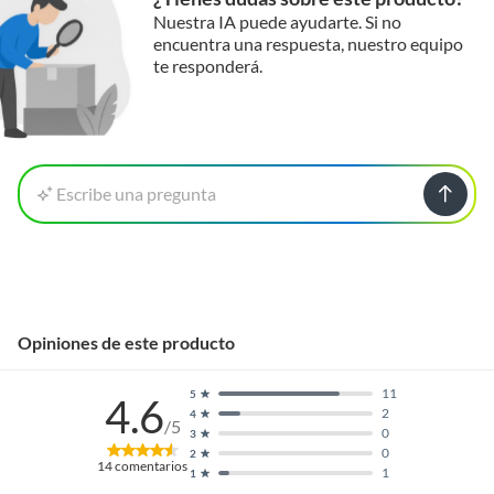
Nuestra IA puede ayudarte. Si no
encuentra una respuesta, nuestro equipo
te responderá.
Escribe una pregunta
Opiniones de este producto
11
5
4.6
2
4
/5
0
3
0
2
14
comentarios
1
1