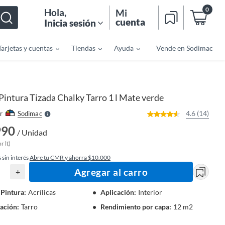
0
Hola
,
Mi
cuenta
Inicia sesión
Tarjetas y cuentas
Tiendas
Ayuda
Vende en Sodimac
o
f
n
I
r
e
Pintura Tizada Chalky Tarro 1 l Mate verde
l
l
e
4.6 (14)
r
Sodimac
S
990
/ Unidad
r lt)
 sin interés
Abre tu CMR y ahorra $10.000
Agregar al carro
+
 Pintura
:
Acrílicas
Aplicación
:
Interior
ación
:
Tarro
Rendimiento por capa
:
12 m2