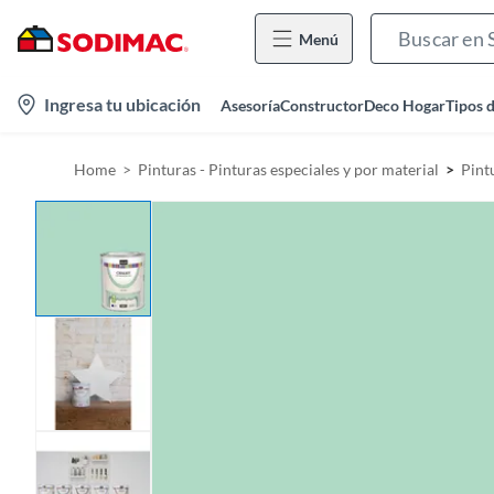
Menú
l
Ingresa tu ubicación
Asesoría
Constructor
Deco Hogar
Tipos 
o
c
Home
Pinturas - Pinturas especiales y por material
Pint
a
t
i
o
n
-
i
c
o
n