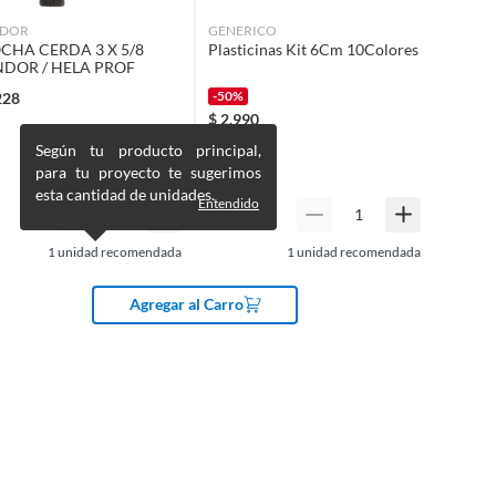
DOR
GENERICO
CHA CERDA 3 X 5/8
Plasticinas Kit 6Cm 10Colores
DOR / HELA PROF
-50%
228
$
2.990
$
5.990
Según tu producto principal,
para tu proyecto te sugerimos
esta cantidad de unidades.
Entendido
1
unidad recomendada
1
unidad recomendada
Agregar al Carro