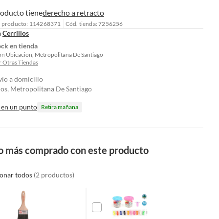
roducto tiene
derecho a retracto
l producto: 114268371
Cód. tienda: 7256256
n
Cerrillos
ock en tienda
on Ubicacion, Metropolitana De Santiago
 Otras Tiendas
vío a domicilio
los, Metropolitana De Santiago
 en un punto
Retira mañana
o más comprado con este producto
ionar todos
(2 productos)