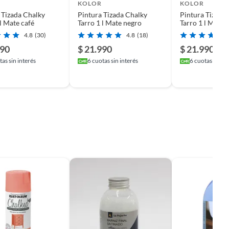
KOLOR
KOLOR
 Tizada Chalky
Pintura Tizada Chalky
Pintura Tizada
 l Mate café
Tarro 1 l Mate negro
Tarro 1 l Mate g
4.8
(30)
4.8
(18)
990
$ 21.990
$ 21.990
as sin interés
6
cuotas sin interés
6
cuotas sin in