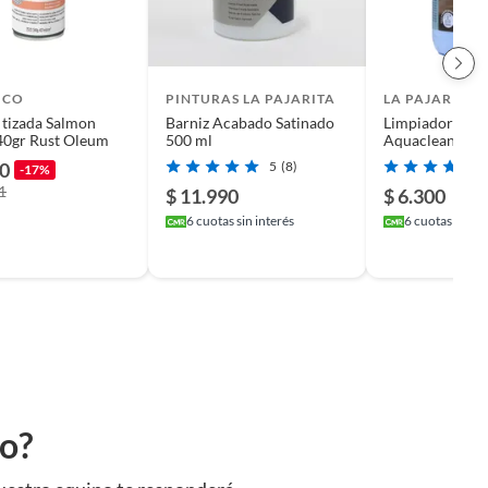
ICO
PINTURAS LA PAJARITA
LA PAJARITA
 tizada Salmon
Barniz Acabado Satinado
Limpiador Al A
40gr Rust Oleum
500 ml
Aquaclean Par
Superficies Ant
90
5
(8)
-17%
Pintar 500 Ml
1
$ 11.990
$ 6.300
6
cuotas sin interés
6
cuotas sin in
to?