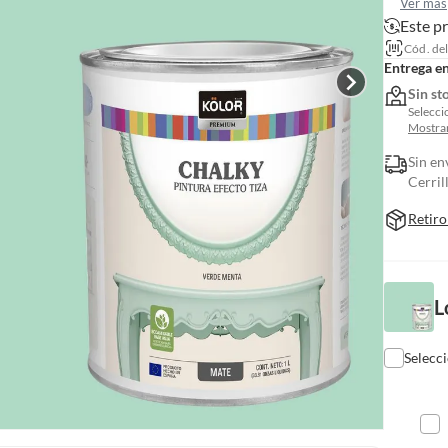
Ver más
Este p
Cód. de
Entrega e
Sin st
Selecci
Mostrar
Sin en
Cerril
Retiro
L
Selecc