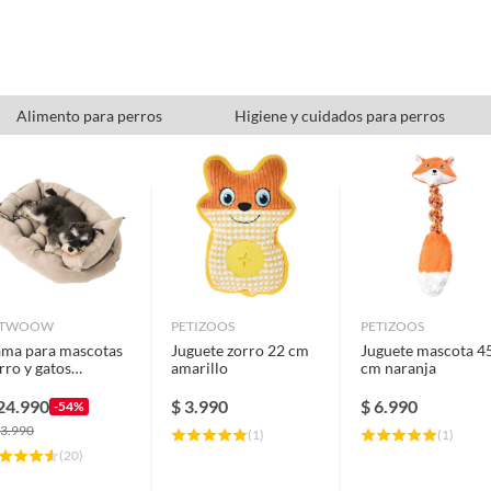
Alimento para perros
Higiene y cuidados para perros
ETWOOW
PETIZOOS
PETIZOOS
ma para mascotas
Juguete zorro 22 cm
Juguete mascota 4
rro y gatos
amarillo
cm naranja
x50x40 beige claro
24.990
$
3.990
$
6.990
-54%
3.990
(
1
)
(
1
)
(
20
)
rir alimento para perros, o productos de higiene y aseo