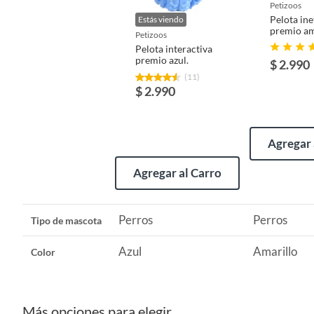
Productos que han sido informados como imperfectos, 
petizoos
remanufacturados o con alguna deficiencia, que sean comprado
Pelota ine
Estás viendo
premio am
Alimentos, bebidas, medicamentos, suplementos alimenticios, v
petizoos
Pelota interactiva
Pinturas de un color a solicitud.
premio azul.
$ 2.990
Plantas.
(11)
De uso personal.
$ 2.990
Agregar 
Agregar al Carro
Perros
Perros
Tipo de mascota
Azul
Amarillo
Color
Más opciones para elegir