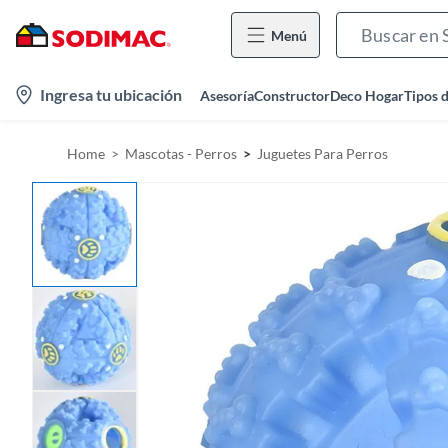
Menú
l
Ingresa tu ubicación
Asesoría
Constructor
Deco Hogar
Tipos 
o
c
Home
Mascotas - Perros
Juguetes Para Perros
a
t
i
o
n
-
i
c
o
n