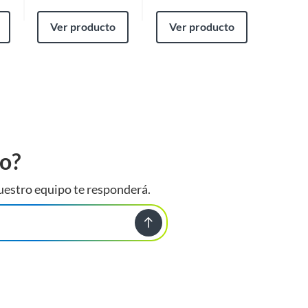
Ver producto
Ver producto
Ver
to?
uestro equipo te responderá.