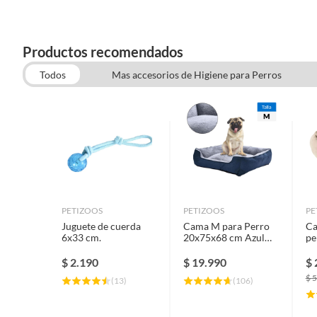
Productos recomendados
Todos
Mas accesorios de Higiene para Perros
Juguetes Para Perros
PETIZOOS
PETIZOOS
P
Juguete de cuerda
Cama M para Perro
Ca
6x33 cm.
20x75x68 cm Azul
pe
oscuro; Gris
68
$
2.190
$
19.990
$
$
5
(
13
)
(
106
)
Complementa tu compra
Para completar la experiencia de tu mascota, considera adqui