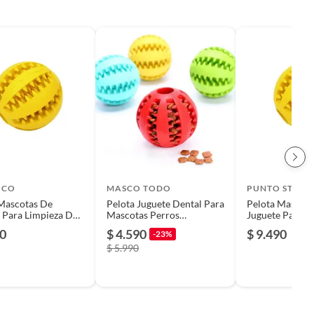
ICO
MASCO TODO
PUNTO STORE
Mascotas De
Pelota Juguete Dental Para
Pelota Mascota
 Para Limpieza De
Mascotas Perros
Juguete Para L
 - SC
Interactiva 7cm
Dientes - Ps
90
$ 4.590
$ 9.490
-23%
$ 5.990