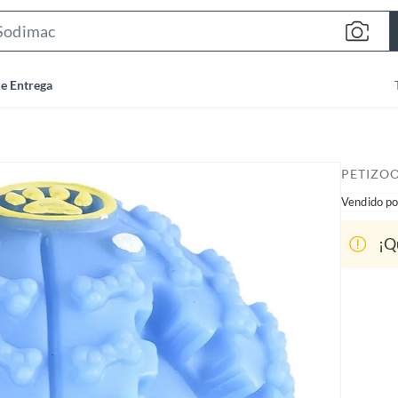
S
e
a
de Entrega
r
c
h
B
PETIZO
a
Vendido po
r
¡Q