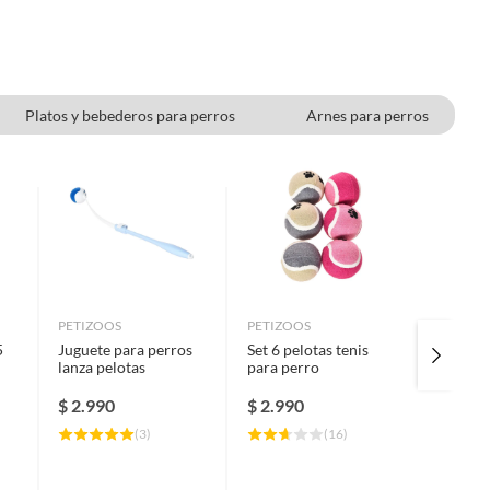
Platos y bebederos para perros
Arnes para perros
PETIZOOS
PETIZOOS
PETIZO
5
Juguete para perros
Set 6 pelotas tenis
Pasto d
lanza pelotas
para perro
entrena
cm
$
2.990
$
2.990
$
15.9
(
3
)
(
16
)