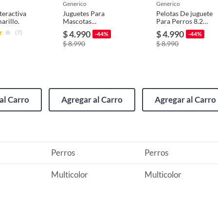
usados, reparados, abiertos, de segunda selección,
generico
generico
s en esa condición a un precio reducido.
teractiva
Juguetes Para
Pelotas De juguete
arillo.
Mascotas
Para Perros 8.2
itaminas, entre otros análogos.
Multicolor Perros
Cm
(7)
$ 4.990
$ 4.990
-44%
-44%
9 cm
$ 8.990
$ 8.990
al Carro
Agregar al Carro
Agregar al Carro
Perros
Perros
Multicolor
Multicolor