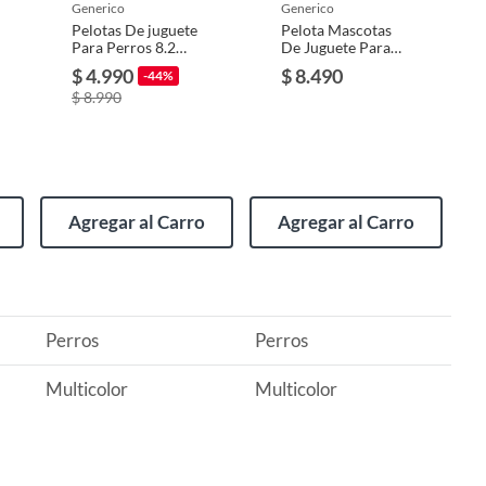
generico
generico
Pelotas De juguete
Pelota Mascotas
Para Perros 8.2
De Juguete Para
Cm
Limpieza De
$ 4.990
$ 8.490
-44%
Dientes - SC
$ 8.990
Agregar al Carro
Agregar al Carro
Perros
Perros
Multicolor
Multicolor