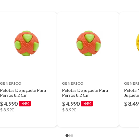
os de todas las edades y tamaños. Su diseño incluye un
rro juega, fomentando el juego activo y recompensando
olo como para sesiones de entrenamiento. El color azul
GENERICO
GENERICO
GENER
Pelotas De juguete Para
Pelotas De juguete Para
Pelota 
Perros 8.2 Cm
Perros 8.2 Cm
Juguete
Dientes
$ 4.990
$ 4.990
$ 8.4
-44%
-44%
$ 8.990
$ 8.990