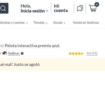
0
Hola
,
Mi
cuenta
Inicia sesión
Tarjetas y cuentas
Tiendas
Ayuda
Vende en Sodimac
o
f
n
I
r
e
Pelota interactiva premio azul.
|
l
OS
l
e
4.6 (11)
r
Sodimac
S
ué mal! Justo se agotó