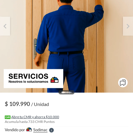
o
f
n
I
$ 109.990
/ Unidad
r
e
l
Abre tu CMR y ahorra $10.000
l
Acumula hasta
733
CMR Puntos
e
Vendido por
Sodimac
S