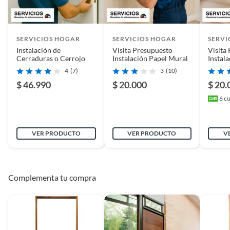
legal, lo quete asegura que el trabajo realizado será de
pintura o papel mural. No se
De uso personal.
calidad y que podrás disfrutar de tu nueva puerta por
instala en marco metálico y no
muchotiempo. Además, el servicio no incluye la
se instala puerta seguridad.
En sodimac.cl te damos
30 días desde que recibes el producto
. Debe
estar en perfecto estado, con todas sus etiquetas y sin uso, tal como te lo
instalación de puertas de seguridad, por lo que es ideal
Cualquier actividad no
SERVICIOS HOGAR
SERVICIOS HOGAR
SERVI
entregamos.
parapuertas de interior o exterior que no requieran
considerada va a requerir
Instalación de
Visita Presupuesto
Visita
medidas de seguridad adicionales.
presupuesto adicional por
Productos digitales que se entregan a través de una descarga
Cerraduras o Cerrojo
Instalación Papel Mural
Instala
parte del técnico.
Lamin
electrónica, por ejemplo, cupones de experiencia o programas
4
(7)
3
(10)
para el computador.
$ 46.990
$ 20.000
$ 20.
Productos a pedido o confeccionados a medida.
Cobertura del
Radio urbano de tiendas desde
6
cu
Productos que han sido informados como imperfectos, usados,
Servicio
Antofagasta a Punta Arenas a
reparados, abiertos, de segunda selección, remanufacturados o
excepción de Coyhaique y
con alguna deficiencia, que sean comprados en esa condición a
Chiloé.
VER PRODUCTO
VER PRODUCTO
V
un precio reducido.
Alimentos, bebidas, medicamentos, suplementos alimenticios,
Tipo de servicio
Instalación de puertas
vitaminas, entre otros análogos.
Pinturas de un color a solicitud.
Complementa tu compra
Plantas.
Incluye
Instalación de puerta, Incluye
De uso personal.
rebaje de puertas si es
necesario, instalación de
cerradura o chapa standar,