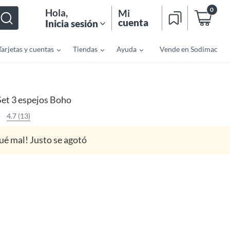
0
Hola
,
Mi
cuenta
Inicia sesión
Tarjetas y cuentas
Tiendas
Ayuda
Vende en Sodimac
Set 3 espejos Boho
4.7 (13)
ué mal! Justo se agotó