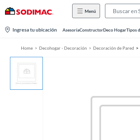
Menú
l
Ingresa tu ubicación
Asesoría
Constructor
Deco Hogar
Tipos 
o
c
Home
Decohogar - Decoración
Decoración de Pared
a
t
i
o
n
-
i
c
o
n