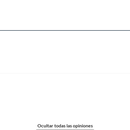
usados, reparados, abiertos, de segunda selección,
s en esa condición a un precio reducido.
itaminas, entre otros análogos.
Ocultar todas las opiniones