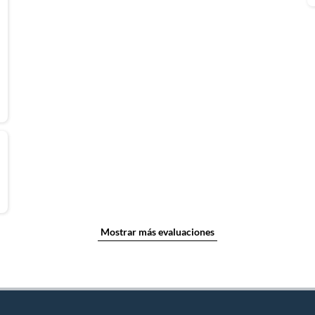
Mostrar más evaluaciones
ho
a visual en tu espacio. También puedes considerar los
uscas algo más funcional, los relojes son una excelente