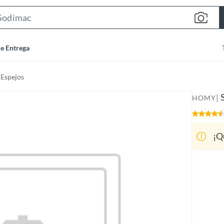
S
e
a
de Entrega
r
c
Espejos
h
B
|
HOMY
a
r
¡Q