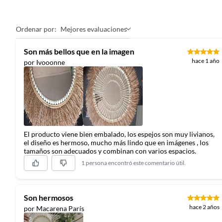
Estos espejos decorativos, con un diámetro de 70 y 50 cm, s
en madera y con un estilo Boho Chic, incluyen fijaciones para
como tejidos y borlas, añade un toque artesanal y auténtico a
Ordenar por:
Mejores evaluaciones
Son más bellos que en la imagen
hace 1 año
por Ivooonne
El producto viene bien embalado, los espejos son muy livianos,
el diseño es hermoso, mucho más lindo que en imágenes , los
tamaños son adecuados y combinan con varios espacios.
1 persona encontró este comentario útil.
Son hermosos
hace 2 años
por Macarena París