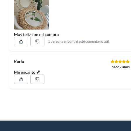
Muy feliz con mi compra
1 persona encontró este comentario útil.
Karla
hace 2 años
Me encantó 💕
Complementa tu
Set 3 espejos Bo
Complementa tu compra con espejos, para crear una armoní
cuadros y canvas, para añadir personalidad a tus muros. Si b
opción para mantener el orden y estilo en tu hogar.