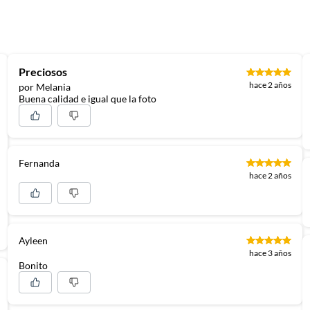
on ideales para crear un ambiente acogedor. Fabricados
 una fácil instalación. Su diseño con detalles bohemios,
 cada espejo.
Preciosos
hace 2 años
por Melania
Buena calidad e igual que la foto
Fernanda
hace 2 años
Ayleen
hace 3 años
Bonito