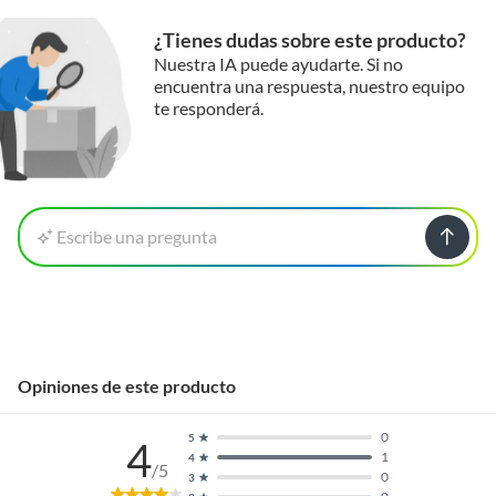
¿Tienes dudas sobre este producto?
Nuestra IA puede ayudarte. Si no
encuentra una respuesta, nuestro equipo
te responderá.
Escribe una pregunta
Opiniones de este producto
0
5
4
1
4
/5
0
3