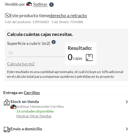
e
Vendido por
Sodimac
S
Este producto tiene
derecho a retracto
Cód. del producto: 119956403
Cód. tienda: 735438X
Calcula cuántas cajas necesitas.
Superficie a cubrir (m2)
Resultado:
0
cajas
Calcula tus m2
Este resultado es una cantidad aproximada, el cuál incluye un 10% adicional
en el cálculo total para compensar quiebres o pérdidas en tu proyecto
Entrega en
Cerrillos
Stock en tienda
Sodimac Homecenter Cerrillos
16 unidades disponibles
Mostrar Otras Tiendas
Envío a domicilio