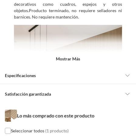
decorativos como cuadros, espejos y otros
objetos.Producto terminado, no requiere selladores ni
barnices. No requiere mantención.
Mostrar Más
Especificaciones
Detalle de la garantía
6 meses
Satisfacción garantizada
Por ley, tienes hasta
10 días para devolver un producto
si te arrepientes
de la compra.
Presentación
Caja
Lo más comprado con este producto
Debe estar en perfecto estado, con todas sus etiquetas, sellos intactos y
sin uso, tal como te lo entregamos. Ten en cuenta que lo debes haber
comprado por internet y que hay ciertas categorías que no tienen este
Seleccionar todos
(1 producto)
Modelo
3D
derecho: