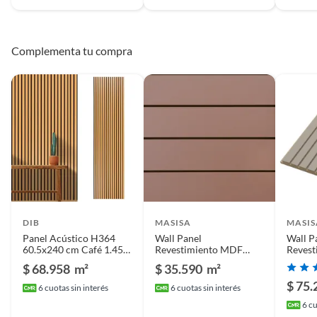
Complementa tu compra
DIB
MASISA
MASIS
Panel Acústico H364
Wall Panel
Wall P
60.5x240 cm Café 1.45
Revestimiento MDF
Reves
m2
Micro Ripado R50
Micro 
$ 68.958
m²
$ 35.590
m²
Terracota 12x218x2480
12x21
$ 75.
6
cuotas sin interés
6
cuotas sin interés
6
cu