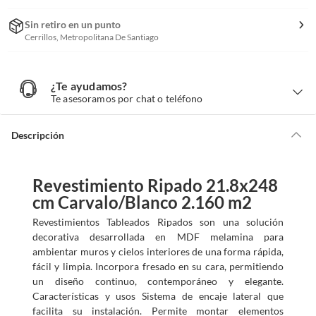
Sin retiro en un punto
Cerrillos, Metropolitana De Santiago
¿Te ayudamos?
¿
T
Te asesoramos por chat o teléfono
e
a
y
u
d
Descripción
a
m
o
s
?
Revestimiento Ripado 21.8x248
cm Carvalo/Blanco 2.160 m2
Revestimientos Tableados Ripados son una solución
decorativa desarrollada en MDF melamina para
ambientar muros y cielos interiores de una forma rápida,
fácil y limpia. Incorpora fresado en su cara, permitiendo
un diseño continuo, contemporáneo y elegante.
Características y usos Sistema de encaje lateral que
facilita su instalación. Permite montar elementos