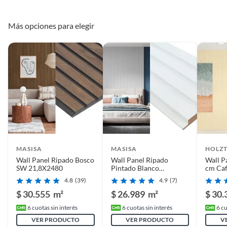
Más opciones para elegir
MASISA
MASISA
HOLZ
Wall Panel Ripado Bosco
Wall Panel Ripado
Wall P
Manuales y documentos
SW 21,8X2480
Pintado Blanco
cm Caf
15x160x2440
Manual de Armado
4.8
(39)
4.9
(7)
$ 30.555
m²
$ 26.989
m²
$ 30
6
cuotas sin interés
6
cuotas sin interés
6
cu
VER PRODUCTO
VER PRODUCTO
V