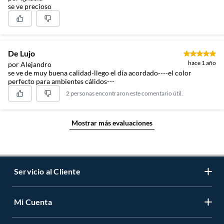
se ve precioso
De Lujo
hace 1 año
por Alejandro
se ve de muy buena calidad-llego el día acordado----el color
perfecto para ambientes cálidos---
2 personas encontraron este comentario útil.
Mostrar más evaluaciones
Servicio al Cliente
Mi Cuenta
Contáctanos
Medios de Pago