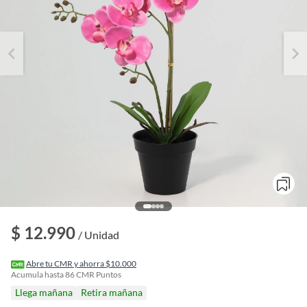
o
$ 12.990
f
/ Unidad
n
I
r
Abre tu CMR y ahorra $10.000
e
Acumula hasta
86
CMR Puntos
l
Llega mañana
Retira mañana
l