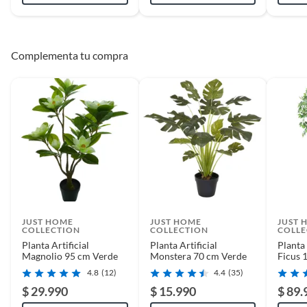
Complementa tu compra
JUST HOME
JUST HOME
JUST 
COLLECTION
COLLECTION
COLLE
Planta Artificial
Planta Artificial
Planta 
Magnolio 95 cm Verde
Monstera 70 cm Verde
Ficus 
4.8
(12)
4.4
(35)
$ 29.990
$ 15.990
$ 89.