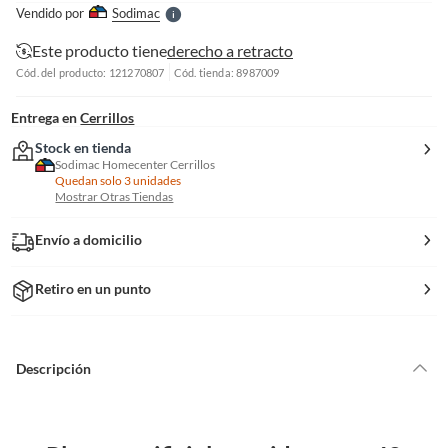
e
Vendido por
Sodimac
S
Este producto tiene
derecho a retracto
Cód. del producto: 121270807
Cód. tienda: 8987009
Entrega en
Cerrillos
Stock en tienda
Sodimac Homecenter Cerrillos
Quedan solo 3 unidades
Mostrar Otras Tiendas
Envío a domicilio
Retiro en un punto
Descripción