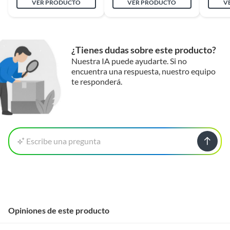
VER PRODUCTO
VER PRODUCTO
V
¿Tienes dudas sobre este producto?
Nuestra IA puede ayudarte. Si no
encuentra una respuesta, nuestro equipo
te responderá.
Escribe una pregunta
Opiniones de este producto