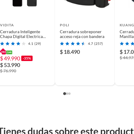
VIDITA
POLI
KUANG
Cerradura Inteligente
Cerradura sobreponer
Cerrad
Chapa Digital Electrica
acceso reja con bandera
Manilla
Tuya App Wifi Huella
Multip
4.1
(29)
4.7
(257)
Hogar
$ 18.490
$ 17.
$ 49.990
$ 44.97
-35%
$ 53.990
$ 76.990
Tienes dudas sobre este produc