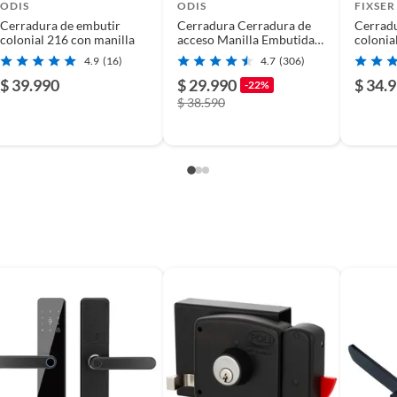
ero está diseñado con un pestillo giratorio de 90
ODIS
ODIS
FIXSER
ancado desde el otro lado. Esta cerradura de puerta
Cerradura de embutir
Cerradura Cerradura de
Cerradu
colonial 216 con manilla
acceso Manilla Embutida
colonia
do en el cuarto de baño, dormitorio, oficina, garaje,
Negro
4.9
(16)
4.7
(306)
$ 39.990
$ 29.990
$ 34.
-22%
$ 38.590
tá hecha con aleación de zinc de alta calidad, que es
n, recubierta con un acabado liso para un brillo
a de puerta no sólo protege su privacidad, sino que
na estética preciosa y minimalista que combinará a
 de elegancia. Fácil instalación: Nuestro pestillo de
dable y se puede instalar fácilmente como cualquier
olar en un lugar luminoso durante el día, y no emitirá