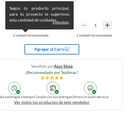
Según tu producto principal,
para tu proyecto te sugerimos
esta cantidad de unidades.
Entendido
1
unidad recomendada
1
unidad recomendada
Agregar al Carro
Vendido por
Aizo Shop
¡Recomendado por Sodimac!
liza entregas a tiempo
Cumple con sus entregas
Ofrece un buen servicio
Ver todos los productos de este vendedor