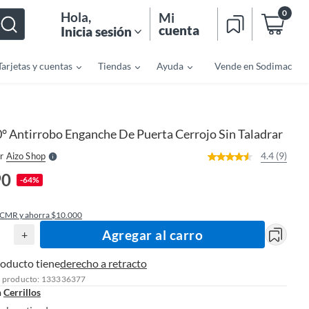
0
Hola
,
Mi
cuenta
Inicia sesión
Tarjetas y cuentas
Tiendas
Ayuda
Vende en Sodimac
o
f
n
I
r
e
° Antirrobo Enganche De Puerta Cerrojo Sin Taladrar
l
l
e
4.4 (9)
r
Aizo Shop
S
90
-64%
 CMR y ahorra $10.000
Agregar al carro
+
roducto tiene
derecho a retracto
l producto: 133336377
n
Cerrillos