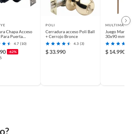
YE
POLI
MULTIMARCA
ura Chapa Acceso
Cerradura acceso Poli Ball
Juego Marco Pi
 Para Puerta
+ Cerrojo Bronce
30x90 mm. x 5.
unto Negro
4.7
(10)
4.3
(3)
090
$ 33.990
$ 14.990
-62%
5
to?