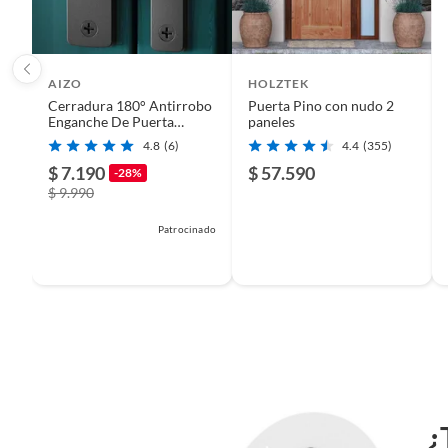
AIZO
HOLZTEK
Cerradura 180° Antirrobo
Puerta Pino con nudo 2
Enganche De Puerta
paneles
Cerrojo Sin Taladrar
4.8
(6)
4.4
(355)
$ 7.190
$ 57.590
-28%
$ 9.990
Patrocinado
¿