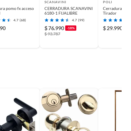
SCANAVINI
POLI
ra pomo fx acceso
CERRADURA SCANAVINI
Cerradura Nór
l
6180-1 FIJALIBRE
Tirador
4.7
(68)
4.7
(99)
990
$ 76.990
$ 29.990
-18%
$ 93.787