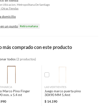
ock en tienda
on Ubicacion, Metropolitana De Santiago
 Otras Tiendas
a domicilio
 en un punto
Retira mañana
o más comprado con este producto
ionar todos
(2 productos)
TIMARCA
LAS VERTIENTES
o Marco Pino Finger
Juego marco puerta pino
0 mm. x 5.4 mt
30X90 MM 5,4mt
.990
$
14.190