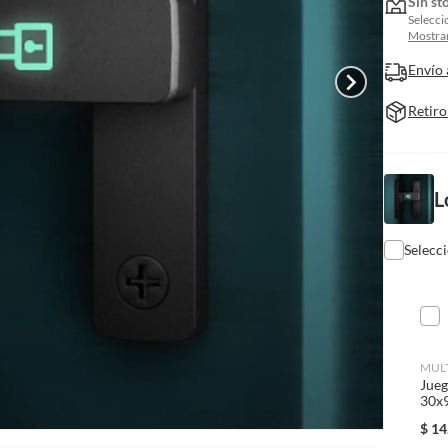
Sin st
Selecci
Mostrar
Envío 
Retiro
L
Selecc
MUL
Jueg
30x9
$
14