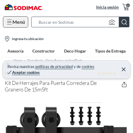
0
Inicia sesión
Menú
S
e
l
a
Ingresa tu ubicación
o
r
Asesoría
Constructor
Deco Hogar
Tipos de Entrega
c
c
a
h
Home
Ferretería - Cerraduras y quincallería
t
Revisa nuestras
políticas de privacidad
y
de
cookies
B
Quincallería para Puertas y Ventanas
C
Aceptar cookies
5 (6)
e
BLUEDREAMER
i
a
r
o
r
r
Kit De Herrajes Para Puerta Corredera De
a
n
Granero De 15m5ft
r
-
i
c
o
n