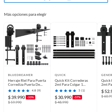
gabinete, graneros tanto en el exterior como en el
interior.
-El robusto riel de la puerta corredera puede soportar
Más opciones para elegir
hasta 150 kg.
BLUEDREAMER
QUICK
GENE
Herraje Riel Para Puerta
Quick Kit Correderas
Quick 
Corrediza Puerta De
2mt Para Colgar 1
2mt Pa
Granero 66ft2m
Puerta Estilo Granero
Puerta
4.8
(9)
5
(1)
$ 52.
$ 60.9
$ 39.990
$ 30.990
-33%
-37%
$ 59.990
$ 48.990