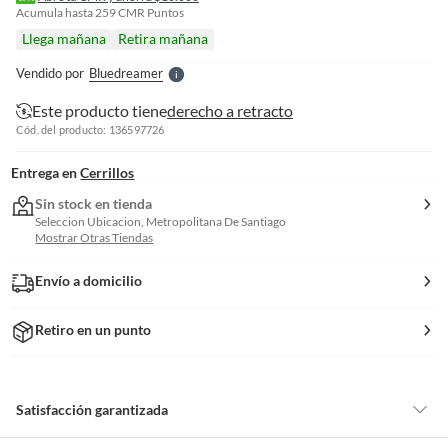
e
Acumula hasta
259
CMR Puntos
l
Llega mañana
Retira mañana
l
e
Vendido por
Bluedreamer
S
Este producto tiene
derecho a retracto
Cód. del producto: 136597726
Entrega en
Cerrillos
Sin stock en tienda
Seleccion Ubicacion, Metropolitana De Santiago
Mostrar Otras Tiendas
Envío a domicilio
Retiro en un punto
Satisfacción garantizada
Por ley, tienes hasta
10 días para devolver un producto
si te arrepientes