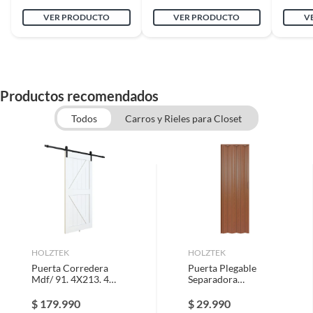
VER PRODUCTO
VER PRODUCTO
V
Productos recomendados
Todos
Carros y Rieles para Closet
HOLZTEK
HOLZTEK
Puerta Corredera
Puerta Plegable
Mdf/ 91. 4X213. 4
Separadora
Cm Para Interior
Ambientes 70X200
Cm
$
179.990
$
29.990