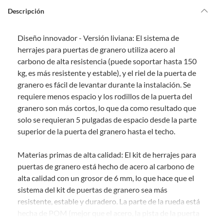
de la compra.
Descripción
Debe estar en perfecto estado, con todas sus etiquetas, sellos intactos y
sin uso, tal como te lo entregamos. Ten en cuenta que lo debes haber
Diseño innovador - Versión liviana: El sistema de
comprado por internet y que hay ciertas categorías que no tienen este
derecho:
herrajes para puertas de granero utiliza acero al
carbono de alta resistencia (puede soportar hasta 150
Productos que, por su naturaleza, no puedan ser devueltos,
kg, es más resistente y estable), y el riel de la puerta de
puedan deteriorarse o caducar con rapidez.
granero es fácil de levantar durante la instalación. Se
Confeccionados a la medida.
requiere menos espacio y los rodillos de la puerta del
De uso personal.
granero son más cortos, lo que da como resultado que
En sodimac.cl te damos
30 días desde que recibes el producto
. Debe
solo se requieran 5 pulgadas de espacio desde la parte
estar en perfecto estado, con todas sus etiquetas y sin uso, tal como te lo
superior de la puerta del granero hasta el techo.
entregamos.
Productos digitales que se entregan a través de una descarga
Materias primas de alta calidad: El kit de herrajes para
electrónica, por ejemplo, cupones de experiencia o programas
puertas de granero está hecho de acero al carbono de
para el computador.
alta calidad con un grosor de 6 mm, lo que hace que el
Productos a pedido o confeccionados a medida.
sistema del kit de puertas de granero sea más
Productos que han sido informados como imperfectos, usados,
resistente, estable y duradero. La parte de la rueda está
reparados, abiertos, de segunda selección, remanufacturados o
hecha de POM (mejor que el acero, la pista de la puerta
con alguna deficiencia, que sean comprados en esa condición a