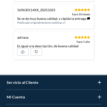
569630114XX_20251025
hace 10 meses
Se ve de muy buena calidad, y rápida la entrega 🚚
Publicado originalmente en
sodimac.cl
adriana
hace 1 año
Es igual a la descripción, de buena calidad
Servicio al Cliente
Mi Cuenta
Contáctanos
Medios de Pago