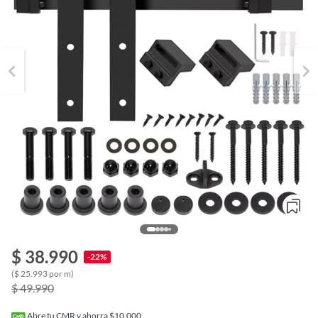
$ 38.990
-22%
o
($ 25.993 por m)
f
$ 49.990
n
I
r
Abre tu CMR y ahorra $10.000