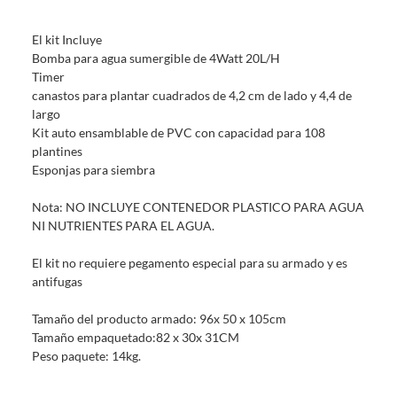
Debe estar en perfecto estado, con todas sus etiquetas, sellos intactos y
sin uso, tal como te lo entregamos. Ten en cuenta que lo debes haber
El kit Incluye
comprado por internet y que hay ciertas categorías que no tienen este
Bomba para agua sumergible de 4Watt 20L/H
derecho:
Timer
Productos que, por su naturaleza, no puedan ser devueltos,
canastos para plantar cuadrados de 4,2 cm de lado y 4,4 de
puedan deteriorarse o caducar con rapidez.
largo
Confeccionados a la medida.
Kit auto ensamblable de PVC con capacidad para 108
De uso personal.
plantines
Esponjas para siembra
En sodimac.cl te damos
30 días desde que recibes el producto
. Debe
estar en perfecto estado, con todas sus etiquetas y sin uso, tal como te lo
Nota: NO INCLUYE CONTENEDOR PLASTICO PARA AGUA
entregamos.
NI NUTRIENTES PARA EL AGUA.
Productos digitales que se entregan a través de una descarga
electrónica, por ejemplo, cupones de experiencia o programas
El kit no requiere pegamento especial para su armado y es
para el computador.
antifugas
Productos a pedido o confeccionados a medida.
Tamaño del producto armado: 96x 50 x 105cm
Productos que han sido informados como imperfectos, usados,
Tamaño empaquetado:82 x 30x 31CM
reparados, abiertos, de segunda selección, remanufacturados o
Peso paquete: 14kg.
con alguna deficiencia, que sean comprados en esa condición a
un precio reducido.