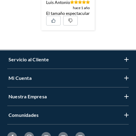
Luis Antonio
hace 1 año
El tamaño espectacular
Servicio al Cliente
Mi Cuenta
Contáctanos
Medios de Pago
Nuestra Empresa
Registrate
Cambios y Devoluciones
Cambiar Contraseña
Tiendas y horarios
Comunidades
Sobre Nosotros
Mis Compras
Garantía Legal
Venta Empresa
Ayuda
Hágalo Usted Mismo