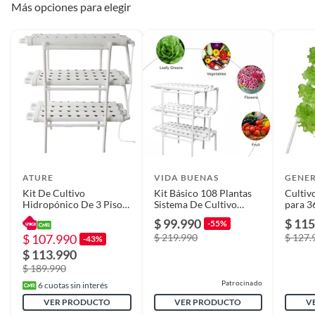
Más opciones para elegir
Tipo de contenedor
Macetero
ATURE
VIDA BUENAS
GENE
Kit De Cultivo
Kit Básico 108 Plantas
Cultiv
Hidropónico De 3 Pisos
Sistema De Cultivo
para 3
12 Tubos Para Plantas
Hidroponico
$ 99.990
$ 115
-55%
$ 107.990
$ 219.990
$ 127.
-43%
$ 113.990
$ 189.990
Patrocinado
6
cuotas sin interés
VER PRODUCTO
VER PRODUCTO
V