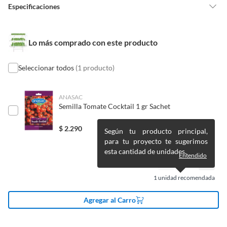
Alimentos, bebidas, medicamentos, suplementos alimenticios,
Especificaciones
vitaminas, entre otros análogos.
Pinturas de un color a solicitud.
Condicion del
Nuevo
Plantas.
Lo más comprado con este producto
producto
De uso personal.
Seleccionar todos
(1 producto)
Riego
Moderado
ANASAC
Semilla Tomate Cocktail 1 gr Sachet
Material del
PVC,Plástico
contenedor
$
2.290
Según tu producto principal,
para tu proyecto te sugerimos
esta cantidad de unidades.
Tipo de planta
Arbusto
Entendido
1
unidad recomendada
Tipo de sustrato
Agua
Agregar al Carro
Ubicación
Interior,Invernadero