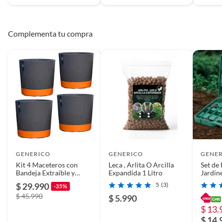
Complementa tu compra
GENERICO
GENERICO
GENE
Kit 4 Maceteros con
Leca , Arlita O Arcilla
Set de
Bandeja Extraíble y
Expandida 1 Litro
Jardin
Drenaje Reflexivo Negro
Malet
$ 29.990
5
(3)
-35%
M
$ 45.990
$ 5.990
$ 13.
$ 14.