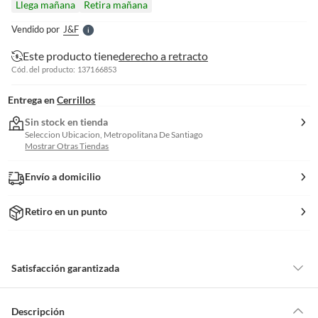
Llega mañana
Retira mañana
l
e
Vendido por
J&f
S
Este producto tiene
derecho a retracto
Cód. del producto: 137166853
Entrega en
Cerrillos
Sin stock en tienda
Seleccion Ubicacion, Metropolitana De Santiago
Mostrar Otras Tiendas
Envío a domicilio
Retiro en un punto
Satisfacción garantizada
Por ley, tienes hasta
10 días para devolver un producto
si te arrepientes
de la compra.
Descripción