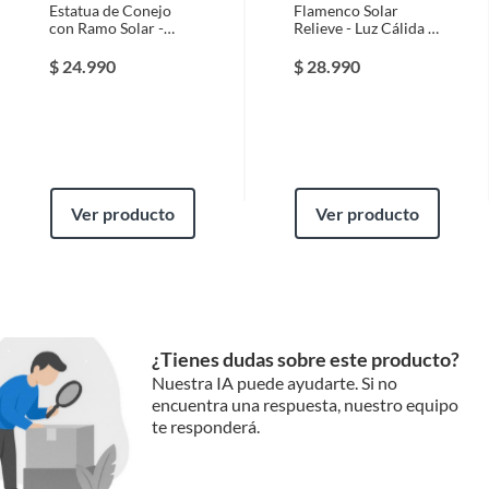
Estatua de Conejo
Flamenco Solar
con Ramo Solar -
Relieve - Luz Cálida /
Resina Luz Cálida
Alto 96 cm / IP65
IP65
$
24.990
$
28.990
Profundidad
24.5 cm
Complementa tu Proyecto
Tipo de iluminación
Focos reflectores
Complementa tu iluminación exterior con nuestras
opciones en guirnaldas, cintas, y luces led. Crea
ambientes más acogedores y funcionales con focos
solares para exteriores, ideales para apliques o faroles.
Ver producto
Ver producto
Dale un toque especial a tu jardín o patio con estas
opciones que se adaptan a tus necesidades.
¿Tienes dudas sobre este producto?
Nuestra IA puede ayudarte. Si no
encuentra una respuesta, nuestro equipo
te responderá.