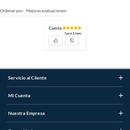
Ordenar por:
Mejores evaluaciones
Camila
hace 1 mes
Servicio al Cliente
Mi Cuenta
Contáctanos
Medios de Pago
Nuestra Empresa
Registrate
Cambios y Devoluciones
Cambiar Contraseña