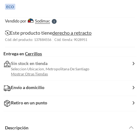
e
ECO
l
l
e
Vendido por
Sodimac
S
Este producto tiene
derecho a retracto
Cód. del producto: 137884556
Cód. tienda: 9028951
Entrega en
Cerrillos
Sin stock en tienda
Seleccion Ubicacion, Metropolitana De Santiago
Mostrar Otras Tiendas
Envío a domicilio
Retiro en un punto
Descripción