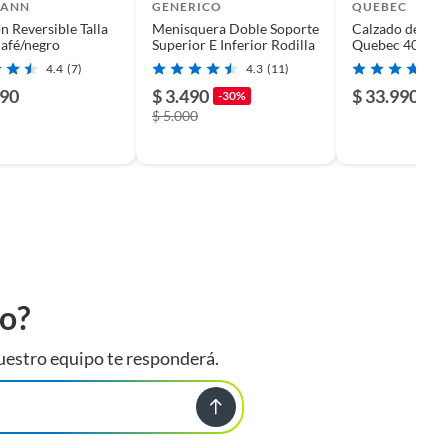
MANN
GENERICO
QUEBEC
n Reversible Talla
Menisquera Doble Soporte
Calzado de Seg
afé/negro
Superior E Inferior Rodilla
Quebec 400 Ca
4.4
(7)
4.3
(11)
990
$ 3.490
$ 33.990
-30%
$ 5.000
to?
uestro equipo te responderá.