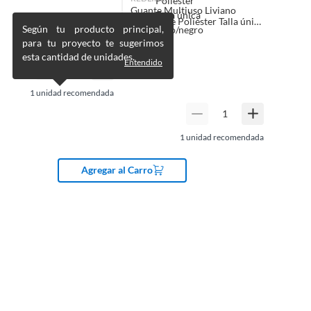
Guante Multiuso Liviano
Redline de Poliéster Talla única
Según tu producto principal,
Rojo/negro
$
1.690
para tu proyecto te sugerimos
esta cantidad de unidades.
Entendido
1
unidad recomendada
1
unidad recomendada
Agregar al Carro