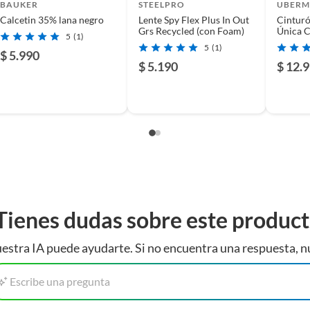
usados, reparados, abiertos, de segunda selección,
BAUKER
STEELPRO
UBER
s en esa condición a un precio reducido.
Calcetin 35% lana negro
Lente Spy Flex Plus In Out
Cinturó
Grs Recycled (con Foam)
Única C
itaminas, entre otros análogos.
5
(1)
5
(1)
$ 5.990
$ 5.190
$ 12.
 te ofrece la elasticidad y comodidad que necesitas. Su
s deportivas o al aire libre. Protege tu rostro del sol,
sidades!
s. La protección de ojos te ayudará a cuidar tu vista,
 tus tareas con mayor seguridad y comodidad. Encuentra
e mejor se adapte a tus necesidades.
Tienes dudas sobre este produc
estra IA puede ayudarte. Si no encuentra una respuesta, n
Escribe una pregunta