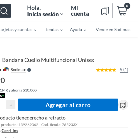
0
Hola
,
Mi
cuenta
Inicia sesión
Tarjetas y cuentas
Tiendas
Ayuda
Vende en Sodimac
o
f
n
I
r
e
Bandana Cuello Multifuncional Unisex
|
l
l
e
5 (1)
r
Sodimac
S
90
 CMR y ahorra $10.000
s
+
Agregar al carro
+
roducto tiene
derecho a retracto
l producto: 139269362
Cód. tienda: 765233X
n
Cerrillos