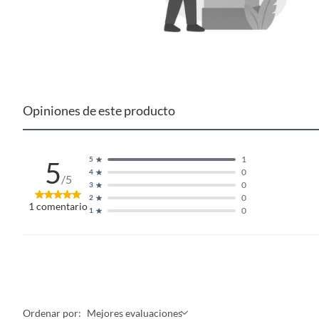
Opiniones de este producto
1
5
5
0
4
/5
0
3
0
2
1
comentario
0
1
Ordenar por:
Mejores evaluaciones