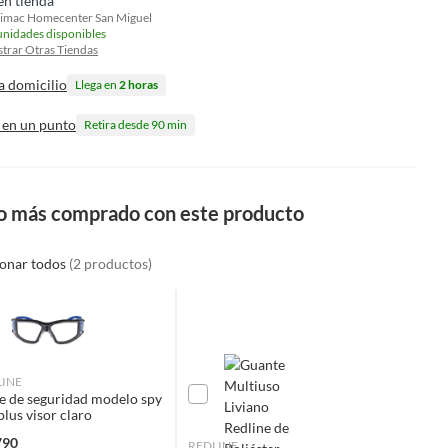
en tienda
imac Homecenter San Miguel
unidades disponibles
trar Otras Tiendas
a domicilio
Llega en
2 horas
 en un punto
Retira desde 90 min
o más comprado con este producto
ionar todos
(2 productos)
LINE
e de seguridad modelo spy
 plus visor claro
790
REDLINE