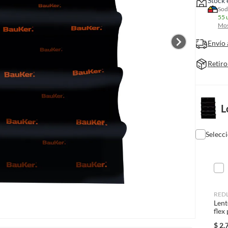
Stock 
Sod
55 
Mos
Envío 
Retiro
L
Selecc
RED
Lent
flex
$
2.