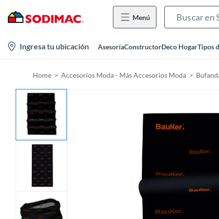
Menú
l
Ingresa tu ubicación
Asesoría
Constructor
Deco Hogar
Tipos 
o
c
Home
Accesorios Moda - Más Accesorios Moda
Bufand
a
t
i
o
n
-
i
c
o
n